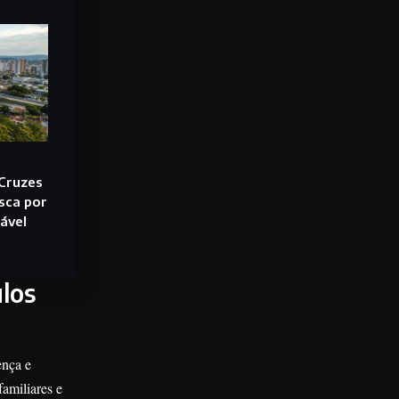
 Cruzes
sca por
ável
ulos
ença e
familiares e