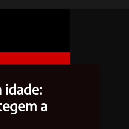
a idade:
otegem a