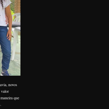
davia, novos
 valor
e maneira que
.