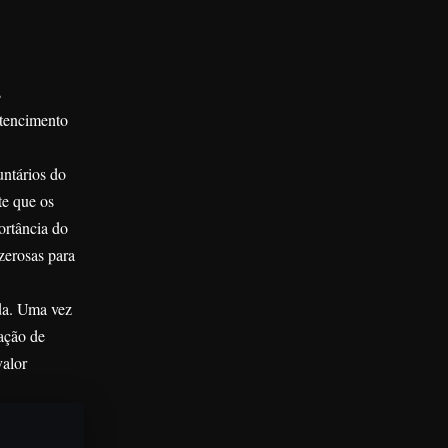
s
rtencimento
untários do
te que os
portância do
zerosas para
da. Uma vez
ação de
valor