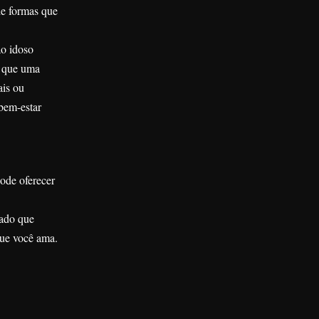
de formas que
ao idoso
o que uma
ais ou
 bem-estar
pode oferecer
dado que
que você ama.