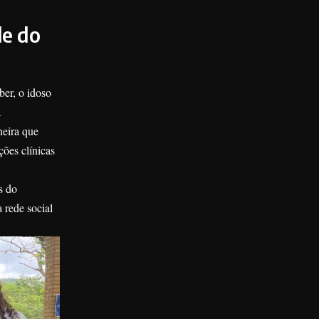
de do
ber, o idoso
a
neira que
ções clínicas
s do
 rede social