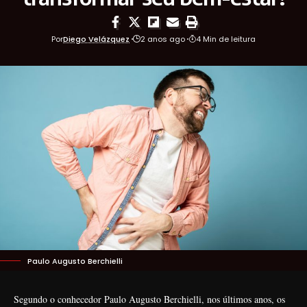
Por
Diego Velázquez
2 anos ago
4 Min de leitura
Paulo Augusto Berchielli
Segundo o conhecedor Paulo Augusto Berchielli, nos últimos anos, os