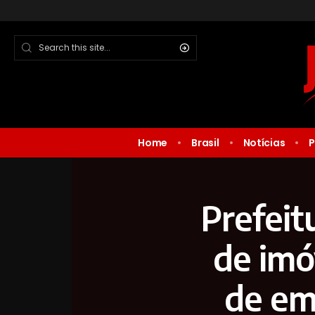
Home
Brasil
Notícias
P
Prefeit
de imó
de em