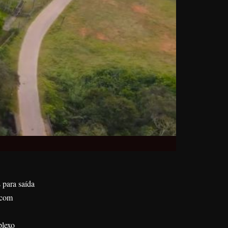
 para saída
 com
plexo