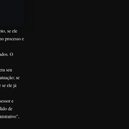
io, se ele
 no processo e
ados. O
era seu
atuação; se
 se ele já
sessor e
dido de
istrativo”,