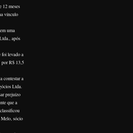
de 12 meses
ha vínculo
u em uma
Ltda., após
 foi levado a
, por R$ 13,5
a contestar a
gócios Ltda.
ar prejuízo
nte que a
classificou
 Melo, sócio