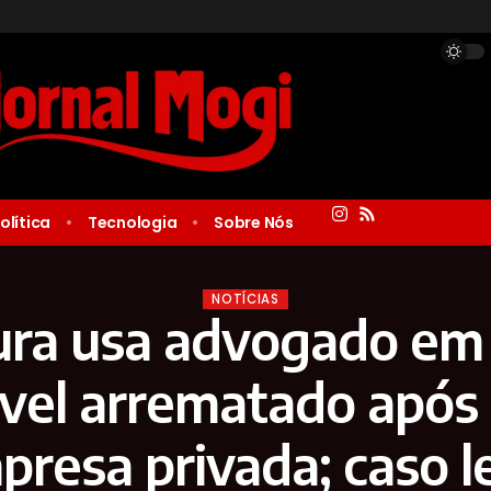
olítica
Tecnologia
Sobre Nós
NOTÍCIAS
ura usa advogado em
vel arrematado após
presa privada; caso l