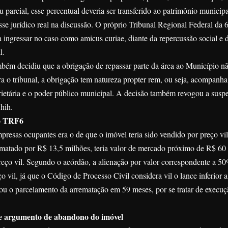
u parcial, esse percentual deveria ser transferido ao patrimônio municipa
sse jurídico real na discussão. O próprio Tribunal Regional Federal da 
ingressar no caso como amicus curiae, diante da repercussão social e d
l.
m decidiu que a obrigação de repassar parte da área ao Município n
ra o tribunal, a obrigação tem natureza propter rem, ou seja, acompanha
prietária e o poder público municipal. A decisão também revogou a susp
hih.
lo TRF6
resas ocupantes era o de que o imóvel teria sido vendido por preço vi
ematado por R$ 13,5 milhões, teria valor de mercado próximo de R$ 60
reço vil. Segundo o acórdão, a alienação por valor correspondente a 5
o vil, já que o Código de Processo Civil considera vil o lance inferior a
ou o parcelamento da arrematação em 59 meses, por se tratar de execuçã
õe argumento de abandono do imóvel