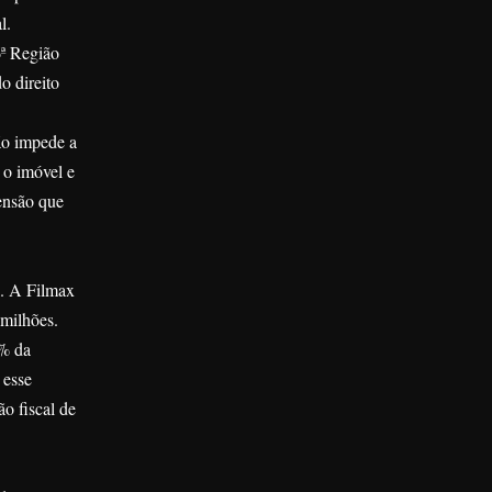
l.
6ª Região
o direito
ão impede a
 o imóvel e
ensão que
l. A Filmax
 milhões.
0% da
 esse
o fiscal de