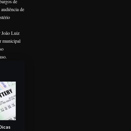
mbargos de
 audiência de
stério
r João Luiz
r municipal
so
aso.
Dicas