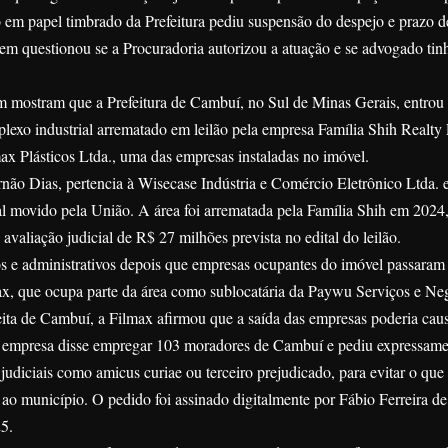
ão em papel timbrado da Prefeitura pediu suspensão do despejo e prazo 
gem questionou se a Procuradoria autorizou a atuação e se advogado tin
m mostram que a Prefeitura de Cambuí, no Sul de Minas Gerais, entro
lexo industrial arrematado em leilão pela empresa Família Shih Realty 
ax Plásticos Ltda., uma das empresas instaladas no imóvel.
não Dias, pertencia à Wisecase Indústria e Comércio Eletrônico Ltda. e
al movido pela União. A área foi arrematada pela Família Shih em 2024
avaliação judicial de R$ 27 milhões prevista no edital do leilão.
s e administrativos depois que empresas ocupantes do imóvel passaram 
max, que ocupa parte da área como sublocatária da Paywu Serviços e Ne
a de Cambuí, a Filmax afirmou que a saída das empresas poderia caus
A empresa disse empregar 103 moradores de Cambuí e pediu expressame
 judiciais como amicus curiae ou terceiro prejudicado, para evitar o que 
ao município. O pedido foi assinado digitalmente por Fábio Ferreira de
5.