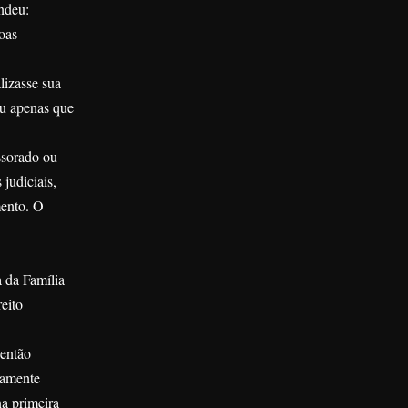
ndeu:
oas
lizasse sua
ou apenas que
ssorado ou
judiciais,
mento. O
a da Família
eito
 então
iamente
na primeira