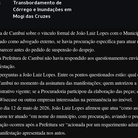
s
Transbordamento de
Córrego e Inundações em
Mogi das Cruzes
ra de Cambuí sobre o vínculo formal de João Luiz Lopes com o Municíp
atado como advogado externo, se havia procuração específica para atuar
parecer antes do pedido de suspensão do despejo.
 a Prefeitura de Cambuí não havia respondido aos questionamentos envi
estação.
guntas a João Luiz Lopes. Entre os pontos questionados estão: qual 
 Cambuí no momento da assinatura das manifestações; quem autorizou a 
trativo vigente; se a Procuradoria participou da elaboração das peças; e
Wisecase ou outras empresas interessadas na permanência no imóvel.
o dia 12 de maio de 2026, João Luiz Lopes afirmou que atua “como as
clarou ter atuado “em nome do município, com procuração, aviando o pe
ção ocorreu após a Prefeitura ser “acionada por um requerimento admin
anifestação apresentada nos autos.