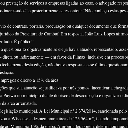
ou prestação de serviços a empresas ligadas ao caso, o advogado respo
 interessados” e posteriormente acrescentou: “Não conheço estas pess
vio de contrato, portaria, procuração ou qualquer documento que forma
 jurídico da Prefeitura de Cambuí. Em resposta, João Luiz Lopes afirm
r tudo. É público”.
a questioná-lo objetivamente se ele já havia atuado, representado, asse
— direta ou indiretamente — em favor da Filmax, inclusive em processos 
 o fechamento desta edição, não houve resposta a esse último questiona
estação.
 empregos e direito a 15% da área
ções que sua atuação se justificava por três pontos: incentivar a chegad
a Paywu no município diante do risco de desocupação e organizar o dir
 da área arrematada.
legislação municipal. A Lei Municipal nº 2.374/2014, sancionada pelo
rizou a Wisecase a desmembrar a área de 125.564 m², ficando temporar
nte ao Município 15% da gleba. A própria lei, porém, determinou que, 