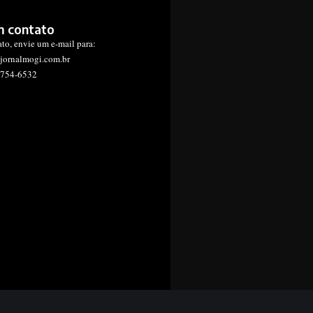
m contato
ato, envie um e-mail para:
jornalmogi.com.br
1754-6532