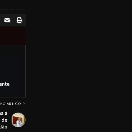
cente
MO ARTIGO
a a
o de
dão