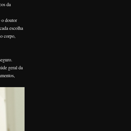
icos da
o o doutor
 cada escolha
do corpo,
seguro.
úde geral da
camentos,