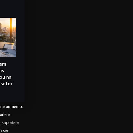
gem
is
ou na
 setor
 de aumento.
ade e
r suporte e
m ser