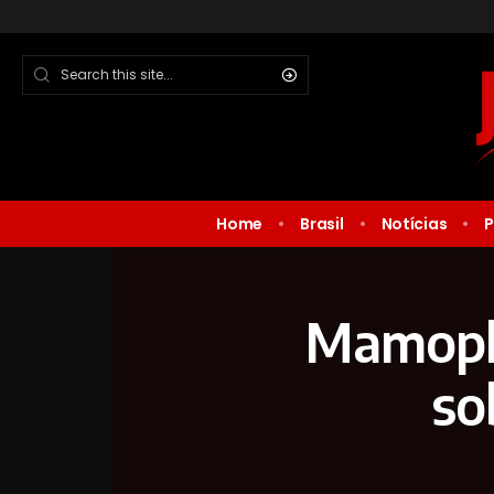
Home
Brasil
Notícias
P
Mamopla
so