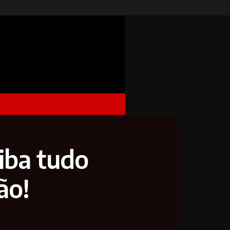
iba tudo
ão!