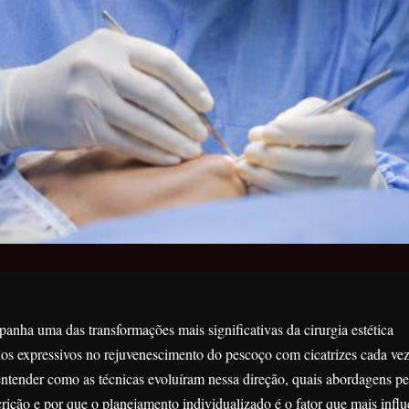
nha uma das transformações mais significativas da cirurgia estética
dos expressivos no rejuvenescimento do pescoço com cicatrizes cada ve
 entender como as técnicas evoluíram nessa direção, quais abordagens pe
crição e por que o planejamento individualizado é o fator que mais influ