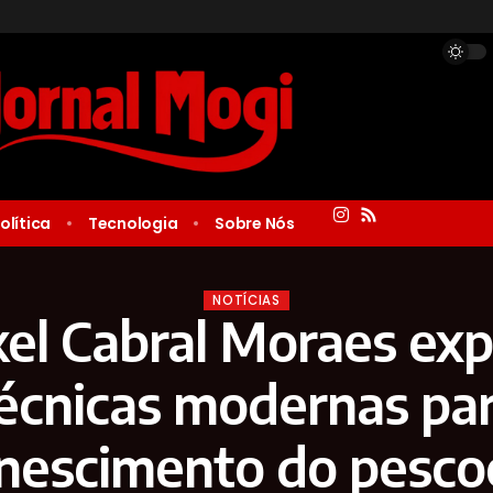
olítica
Tecnologia
Sobre Nós
NOTÍCIAS
el Cabral Moraes expl
écnicas modernas pa
nescimento do pesc