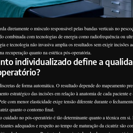
da diretamente o músculo responsável pelas bandas verticais no pescoç
do combinada com tecnologias de energia como radiofrequência ou ult
ia e tecnologia não invasiva amplia os resultados sem exigir incisões a
na recuperação quanto na estética pós-operatória.
to individualizado define a qualid
operatório?
discretas de forma automática. O resultado depende do mapeamento pre
mento estratégico das incisões em relação à anatomia de cada paciente e
Pele com menor elasticidade exige tensão diferente durante o fechamento
atriz quanto o contorno final.
 cuidado no pós-operatório é tão determinante quanto a técnica em si.
trizantes adequados e respeito ao tempo de maturação da cicatriz são co