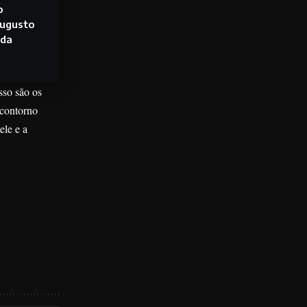
o
Augusto
 da
sso são os
 contorno
ele e a