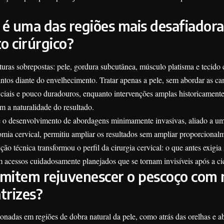
 é uma das regiões mais desafiadora
o cirúrgico?
turas sobrepostas: pele, gordura subcutânea, músculo platisma e tecido 
tos diante do envelhecimento. Tratar apenas a pele, sem abordar as c
iciais e pouco duradouros, enquanto intervenções amplas historicamen
m a naturalidade do resultado.
 o desenvolvimento de abordagens minimamente invasivas, aliado a u
mia cervical, permitiu ampliar os resultados sem ampliar proporcional
o técnica transformou o perfil da cirurgia cervical: o que antes exigia 
m acessos cuidadosamente planejados que se tornam invisíveis após a ci
ermitem rejuvenescer o pescoço com
atrizes?
ionadas em regiões de dobra natural da pele, como atrás das orelhas e a