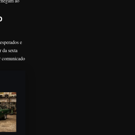
o chegam ao
o
 esperados e
r da sexta
er comunicado