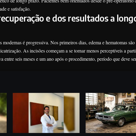
stético de longo prazo. Pacientes bem orientados desde o pré-operatóri
ade e satisfação.
recuperação e dos resultados a long
is modernas é progressiva. Nos primeiros dias, edema e hematomas são
icatrização. As incisões começam a se tornar menos perceptíveis a parti
iva entre seis meses e um ano após o procedimento, período que deve s