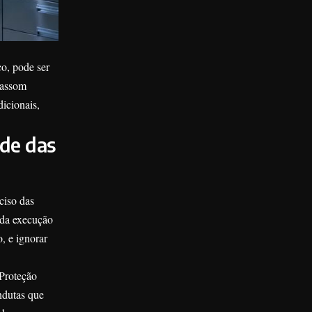
o, pode ser
rassom
dicionais,
ade das
ciso das
 da execução
, e ignorar
 Proteção
ndutas que