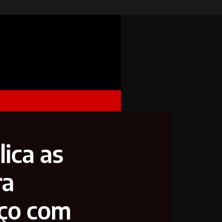
ica as
ra
oço com