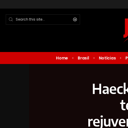
Home
Brasil
Notícias
P
Haeck
t
rejuve