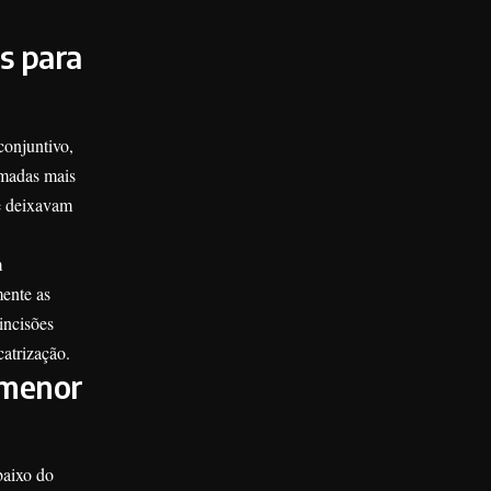
s para
conjuntivo,
amadas mais
te deixavam
m
mente as
incisões
catrização.
 menor
baixo do