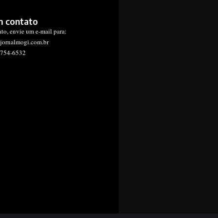
m contato
ato, envie um e-mail para:
jornalmogi.com.br
1754-6532