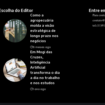
Escolha do Editor
Entre e
Como a
Para cont
agropecuária
contato@
molda a visão
tel.(11)9
estratégica de
longo prazo nos
negócios
6 meses ago
Em Mogi das
Cruzes,
Inteligência
Artificial
transforma o dia
a dia no trabalho
e nos estudos
1 ano ago