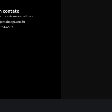
m contato
ato, envie um e-mail para:
jornalmogi.com.br
1754-6532