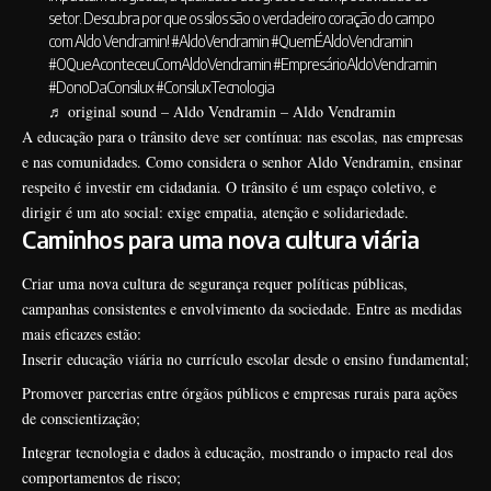
setor. Descubra por que os silos são o verdadeiro coração do campo
com Aldo Vendramin!
#AldoVendramin
#QuemÉAldoVendramin
#OQueAconteceuComAldoVendramin
#EmpresárioAldoVendramin
#DonoDaConsilux
#ConsiluxTecnologia
♬ original sound – Aldo Vendramin – Aldo Vendramin
A educação para o trânsito deve ser contínua: nas escolas, nas empresas
e nas comunidades. Como considera o senhor Aldo Vendramin, ensinar
respeito é investir em cidadania. O trânsito é um espaço coletivo, e
dirigir é um ato social: exige empatia, atenção e solidariedade.
Caminhos para uma nova cultura viária
Criar uma nova cultura de segurança requer políticas públicas,
campanhas consistentes e envolvimento da sociedade. Entre as medidas
mais eficazes estão:
Inserir educação viária no currículo escolar desde o ensino fundamental;
Promover parcerias entre órgãos públicos e empresas rurais para ações
de conscientização;
Integrar tecnologia e dados à educação, mostrando o impacto real dos
comportamentos de risco;