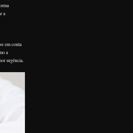
forma
r a
eve em conta
omo a
nor urgência.