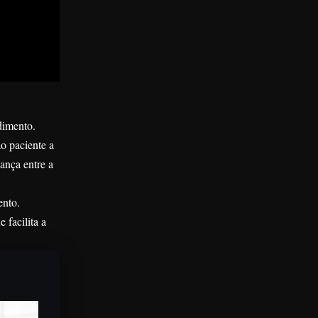
dimento.
o paciente a
ança entre a
ento.
 facilita a