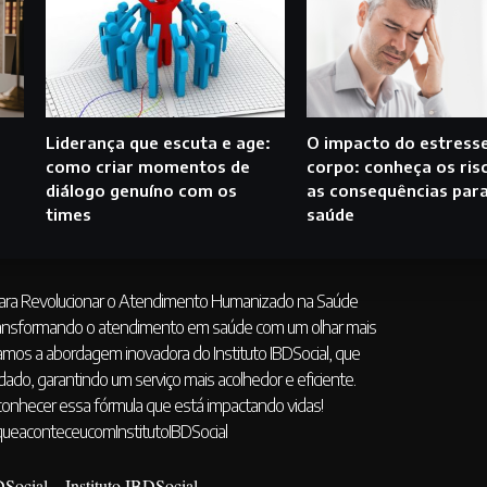
Liderança que escuta e age:
O impacto do estress
como criar momentos de
corpo: conheça os ris
diálogo genuíno com os
as consequências para
times
saúde
 para Revolucionar o Atendimento Humanizado na Saúde
 transformando o atendimento em saúde com um olhar mais
mos a abordagem inovadora do Instituto IBDSocial, que
dado, garantindo um serviço mais acolhedor e eficiente.
onhecer essa fórmula que está impactando vidas!
ueaconteceucomInstitutoIBDSocial
DSocial – Instituto IBDSocial