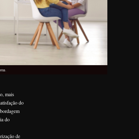
nto.
po, mais
atisfação do
 abordagem
ia do
rização de