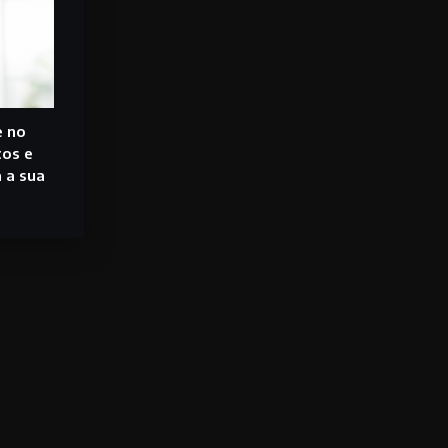
e no
cos e
 a sua