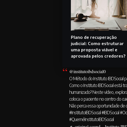
Plano de recuperação
judicial: Como estruturar
uma proposta viável e
aprovada pelos credores?
@institutoibdsocial0
O Método do Instituto IBDSocial
Como o Instituto IBDSocial está
humanizado? Neste vídeo, explora
coloca o paciente no centro do cui
Não perca essa oportunidade de c
#InstitutoIBDSocial
#IBDSocial
#Oq
#QueméInstitutoIBDSocial
♬ original sound – Instituto IB