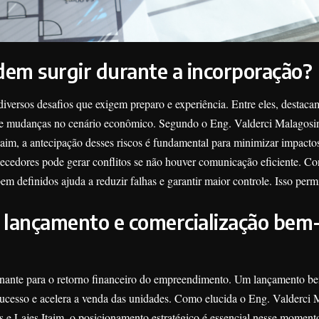
dem surgir durante a incorporação?
iversos desafios que exigem preparo e experiência. Entre eles, destaca
s e mudanças no cenário econômico. Segundo o Eng. Valderci Malagos
taim, a antecipação desses riscos é fundamental para minimizar impacto
necedores pode gerar conflitos se não houver comunicação eficiente. C
bem definidos ajuda a reduzir falhas e garantir maior controle. Isso perm
 lançamento e comercialização bem
inante para o retorno financeiro do empreendimento. Um lançamento b
sucesso e acelera a venda das unidades. Como elucida o Eng. Valderci 
e Lajes Itaim, o posicionamento estratégico é essencial nesse moment