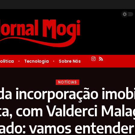
olítica
Tecnologia
Sobre Nós
NOTÍCIAS
da incorporação imobil
ca, com Valderci Mala
ado: vamos entender