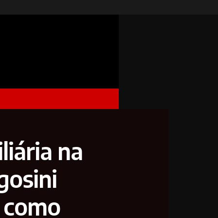
iária na
gosini
 como