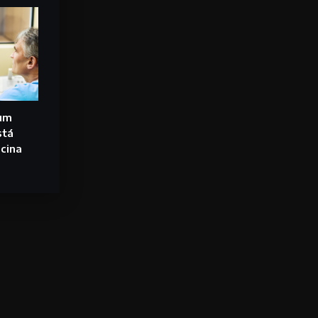
 um
stá
cina