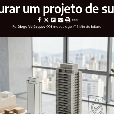
urar um projeto de s
Por
Diego Velázquez
4 meses ago
6 Min de leitura