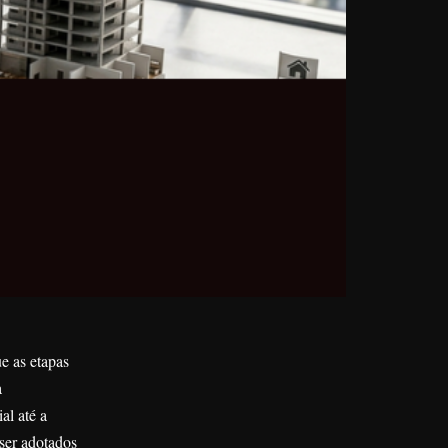
e as etapas
a
al até a
ser adotados