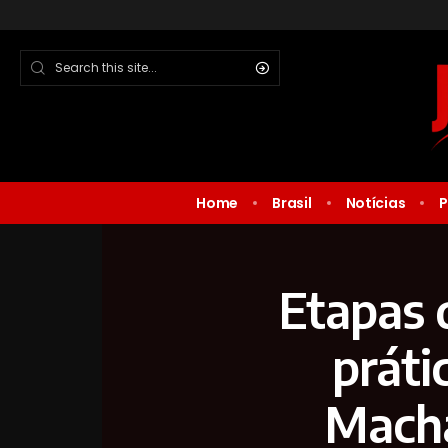
Home
Brasil
Notícias
P
Etapas 
práti
Mach