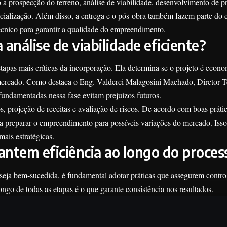
o a prospecção do terreno, análise de viabilidade, desenvolvimento de pr
cialização. Além disso, a entrega e o pós-obra também fazem parte do 
écnico para garantir a qualidade do empreendimento.
análise de viabilidade eficiente?
etapas mais críticas da incorporação. Ela determina se o projeto é eco
mercado. Como destaca o Eng. Valderci Malagosini Machado, Diretor T
fundamentadas nessa fase evitam prejuízos futuros.
s, projeção de receitas e avaliação de riscos. De acordo com boas prátic
a a preparar o empreendimento para possíveis variações do mercado. Iss
mais estratégicas.
rantem eficiência ao longo do proces
 seja bem-sucedida, é fundamental adotar práticas que assegurem contro
ongo de todas as etapas é o que garante consistência nos resultados.