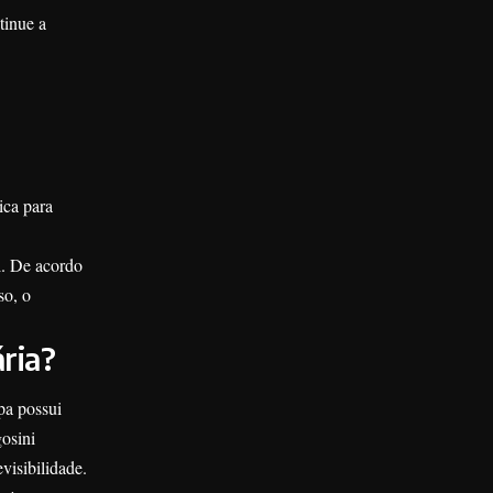
tinue a
ica para
l. De acordo
so, o
ária?
pa possui
gosini
visibilidade.