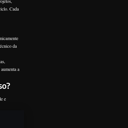
ojetos,
ciclo. Cada
nomicamente
écnico da
as,
o aumenta a
so?
le e