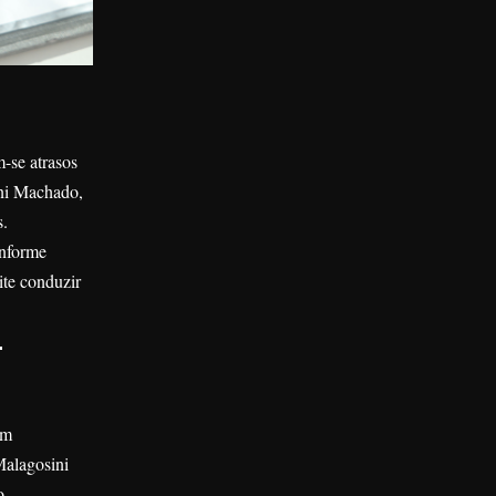
m-se atrasos
ini Machado,
s.
onforme
ite conduzir
-
em
Malagosini
o.