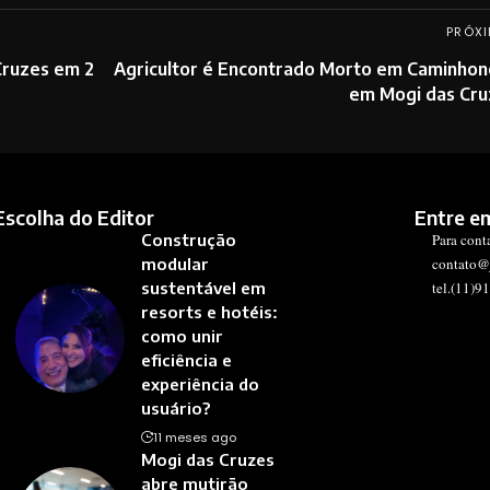
PRÓXI
Cruzes em 2
Agricultor é Encontrado Morto em Caminhon
em Mogi das Cru
Escolha do Editor
Entre e
Construção
Para cont
modular
contato@
sustentável em
tel.(11)9
resorts e hotéis:
como unir
eficiência e
experiência do
usuário?
11 meses ago
Mogi das Cruzes
abre mutirão