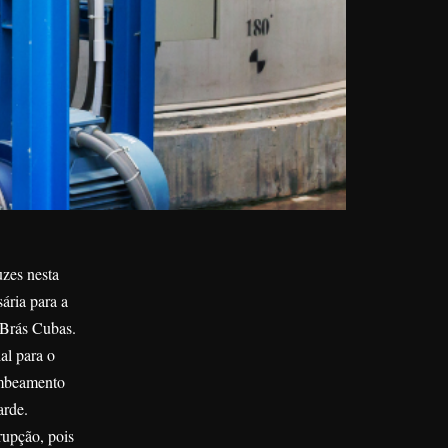
zes nesta
sária para a
 Brás Cubas.
al para o
ombeamento
arde.
rupção, pois