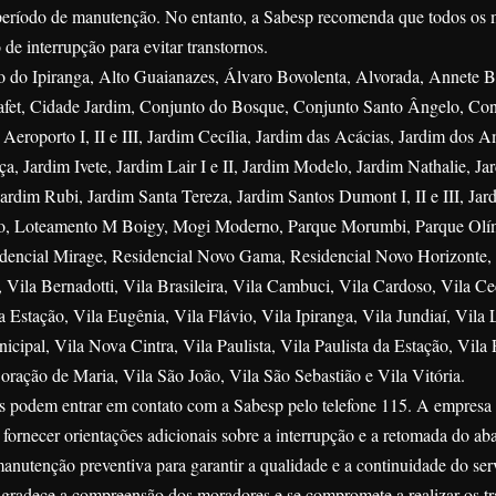
o período de manutenção. No entanto, a Sabesp recomenda que todos os
e interrupção para evitar transtornos.
Alto do Ipiranga, Alto Guaianazes, Álvaro Bovolenta, Alvorada, Annete
fet, Cidade Jardim, Conjunto do Bosque, Conjunto Santo Ângelo, Co
Aeroporto I, II e III, Jardim Cecília, Jardim das Acácias, Jardim dos A
a, Jardim Ivete, Jardim Lair I e II, Jardim Modelo, Jardim Nathalie, J
Jardim Rubi, Jardim Santa Tereza, Jardim Santos Dumont I, II e III, Jar
o, Loteamento M Boigy, Mogi Moderno, Parque Morumbi, Parque Olí
sidencial Mirage, Residencial Novo Gama, Residencial Novo Horizonte,
 Vila Bernadotti, Vila Brasileira, Vila Cambuci, Vila Cardoso, Vila Cec
la Estação, Vila Eugênia, Vila Flávio, Vila Ipiranga, Vila Jundiaí, Vila 
cipal, Vila Nova Cintra, Vila Paulista, Vila Paulista da Estação, Vila
oração de Maria, Vila São João, Vila São Sebastião e Vila Vitória.
s podem entrar em contato com a Sabesp pelo telefone 115. A empresa 
 fornecer orientações adicionais sobre a interrupção e a retomada do ab
anutenção preventiva para garantir a qualidade e a continuidade do ser
gradece a compreensão dos moradores e se compromete a realizar os tr