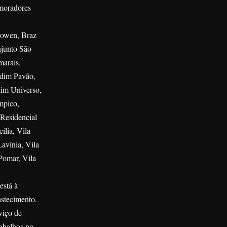
 moradores
 Bowen, Braz
njunto São
marais,
ardim Pavão,
dim Universo,
mpico,
 Residencial
ília, Vila
Lavínia, Vila
 Pomar, Vila
está à
astecimento.
viço de
abalhos no