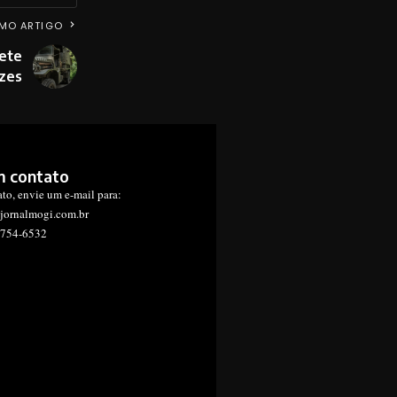
MO ARTIGO
ete
zes
m contato
ato, envie um e-mail para:
jornalmogi.com.br
1754-6532