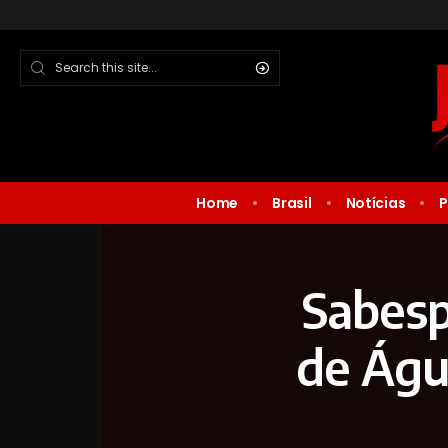
Home
Brasil
Notícias
P
Sabesp
de Águ