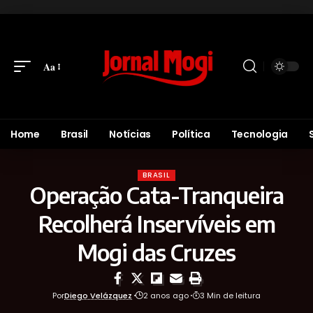
Aa
Home
Brasil
Notícias
Política
Tecnologia
BRASIL
Operação Cata-Tranqueira
Recolherá Inservíveis em
Mogi das Cruzes
Por
Diego Velázquez
2 anos ago
3 Min de leitura