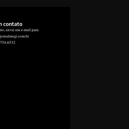
m contato
ato, envie um e-mail para:
jornalmogi.com.br
1754-6532