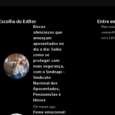
Escolha do Editor
Entre e
Riscos
Para cont
silenciosos que
contato@
ameaçam
tel.(11)9
aposentados no
dia a dia: Saiba
como se
proteger com
mais segurança,
com o Sindnapi –
Sindicato
Nacional dos
Aposentados,
Pensionistas e
Idosos
3 meses ago
Fome emocional: