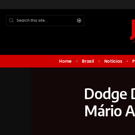
Home
Brasil
Notícias
P
Dodge D
Mário A