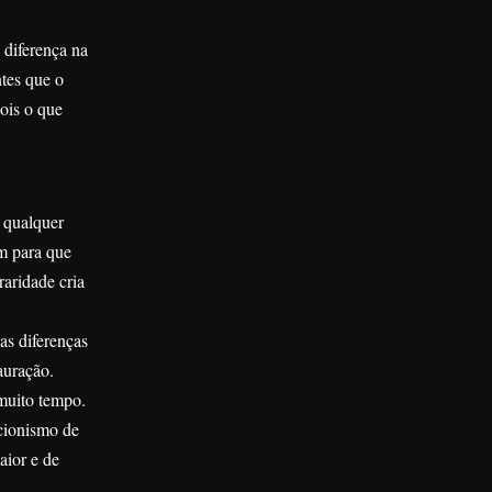
 diferença na
tes que o
ois o que
 qualquer
m para que
aridade cria
as diferenças
auração.
muito tempo.
ecionismo de
aior e de