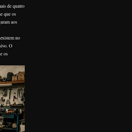
ais de quatro
se que os
garam aos
 existem no
sivo. O
e os