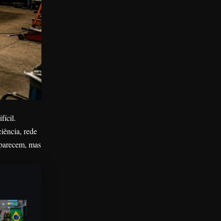
ícil.
iência, rede
aparecem, mas