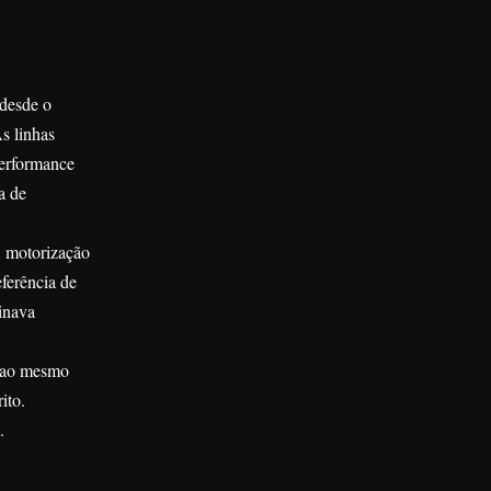
 desde o
s linhas
performance
a de
, motorização
ferência de
inava
r ao mesmo
ito.
.