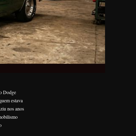
 o Dodge
 quem estava
uziu nos anos
mobilismo
o