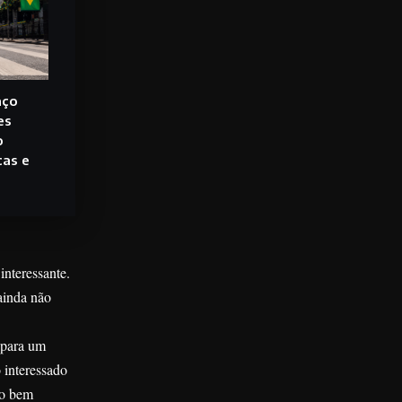
aço
es
o
cas e
interessante.
ainda não
 para um
 interessado
ão bem