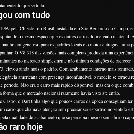
tamente do que se trata.
gou com tudo
969 pela Chrysler do Brasil, instalada em São Bernardo do Campo, e
disputando o mesmo espaço que os outros carros do mercado nacional. A
amanho era generoso para os padrões locais e o motor entregava uma 
panhar. O V8 318 das versões mais completas produzia uma experiênci
ominantes no mercado simplesmente não tinham condições de oferecer.
, elevou ainda mais o padrão. Com acabamento interno mais refinado
elegância americana com presença inconfundível, o modelo se tornou re
le período. Não era o carro mais rápido disponível, mas era o que comb
ma forma que o mercado nacional raramente havia visto até então.
 Castro, o Dart tinha algo que poucos carros da época conseguiam te
um carro que chamava atenção sem precisar ser esportivo no sentido estr
pela qualidade de acabamento que se percebia mesmo sem abrir o capô
ão raro hoje