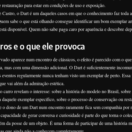
restauração para estar em condições de uso e exposição.
 Castro, o Dart é um daqueles casos em que o conhecimento faz toda a
Quem sabe o que está olhando consegue identificar um bom exemplar an
stá disponível. Quem não sabe paga caro por aparência e descobre dep
ros e o que ele provoca
do aparece num encontro de clássicos, o efeito é parecido com o que
ca, mas com uma dimensão adicional. O Dart é suficientemente incomu
 eventos regularmente nunca tenham visto um exemplar de perto. Essa r
ue vai além da admiração estética.
carro revelam o interesse: sobre a história do modelo no Brasil, sobre 
ia daquele exemplar específico, sobre o processo de conservação ou rest
 e o dono de um Dart num encontro raramente fica sem companhia por 
capacidade de gerar conversa e curiosidade é parte do que torna o col
lém da posse de um objeto. É uma forma de participar de uma história m
soas que ainda não a conhecem completamente.