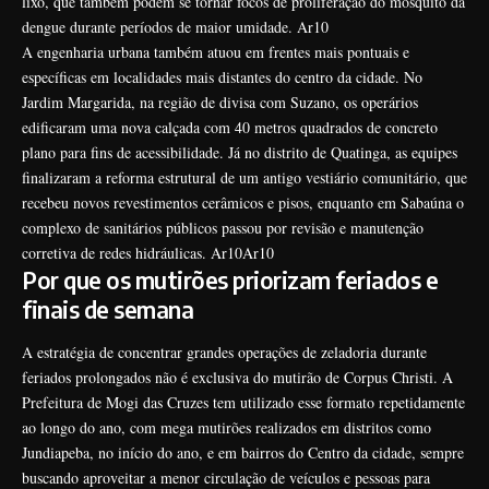
lixo, que também podem se tornar focos de proliferação do mosquito da
dengue durante períodos de maior umidade.
Ar10
A engenharia urbana também atuou em frentes mais pontuais e
específicas em localidades mais distantes do centro da cidade. No
Jardim Margarida, na região de divisa com Suzano, os operários
edificaram uma nova calçada com 40 metros quadrados de concreto
plano para fins de acessibilidade. Já no distrito de Quatinga, as equipes
finalizaram a reforma estrutural de um antigo vestiário comunitário, que
recebeu novos revestimentos cerâmicos e pisos, enquanto em Sabaúna o
complexo de sanitários públicos passou por revisão e manutenção
corretiva de redes hidráulicas.
Ar10
Ar10
Por que os mutirões priorizam feriados e
finais de semana
A estratégia de concentrar grandes operações de zeladoria durante
feriados prolongados não é exclusiva do mutirão de Corpus Christi. A
Prefeitura de Mogi das Cruzes tem utilizado esse formato repetidamente
ao longo do ano, com mega mutirões realizados em distritos como
Jundiapeba, no início do ano, e em bairros do Centro da cidade, sempre
buscando aproveitar a menor circulação de veículos e pessoas para