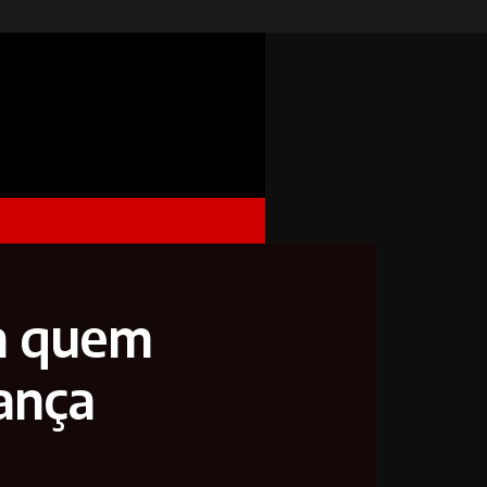
ra quem
ança