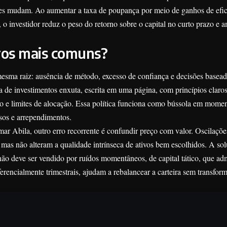
ões mudam. Ao aumentar a taxa de poupança por meio de ganhos de efic
 o investidor reduz o peso do retorno sobre o capital no curto prazo e a
ros mais comuns?
mesma raiz: ausência de método, excesso de confiança e decisões basea
 de investimentos enxuta, escrita em uma página, com princípios claros:
sco e limites de alocação. Essa política funciona como bússola em mome
sos e arrependimentos.
 Abila, outro erro recorrente é confundir preço com valor. Oscilaçõe
as não alteram a qualidade intrínseca de ativos bem escolhidos. A sol
não deve ser vendido por ruídos momentâneos, de capital tático, que adm
erencialmente trimestrais, ajudam a rebalancear a carteira sem transform