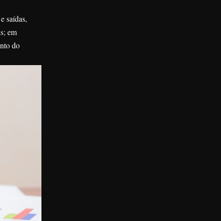
e saídas,
as; em
ento do