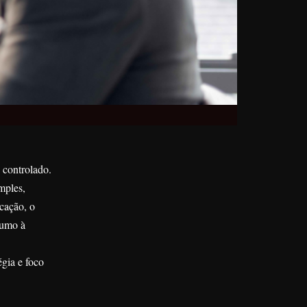
 controlado.
mples,
icação, o
rumo à
gia e foco