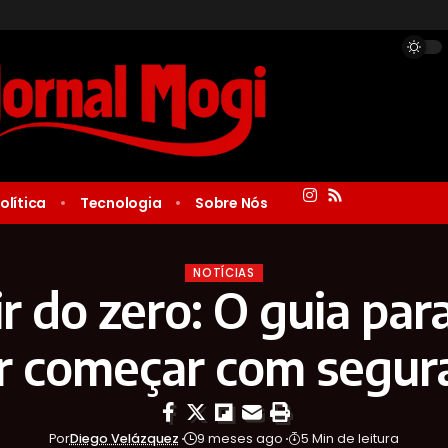
olítica
Tecnologia
Sobre Nós
NOTÍCIAS
ir do zero: O guia pa
r começar com segur
Por
Diego Velázquez
9 meses ago
5 Min de leitura