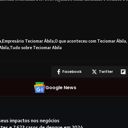
a
Empresário Teciomar Ábila
O que aconteceu com Teciomar Ábila
Abila
Tudo sobre Teciomar Abila
Facebook
Twitter
Google News
 seus impactos nos negócios
ortes e 7.673 casos de dengue em 2024