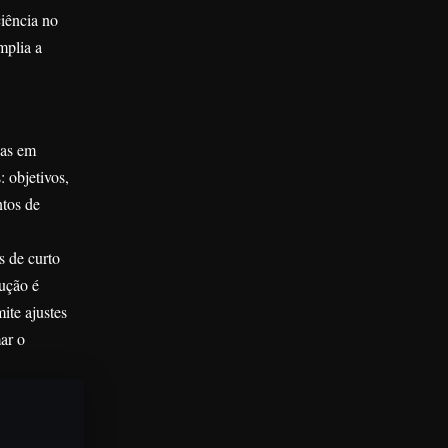
iência no
mplia a
das em
 objetivos,
ntos de
s de curto
ução é
ite ajustes
ar o