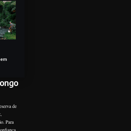
 em
longo
eserva de
,
ão. Para
confiança,