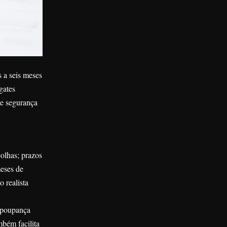
 a seis meses
gates
de segurança
olhas; prazos
meses de
o realista
e poupança
mbém facilita