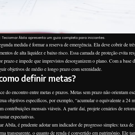
 Teciomar Ábila apresenta um guia completo para iniciantes.
unda medida é formar a reserva de emergência. Ela deve cobrir de três
mentos de alta liquidez e baixo risco. Essa camada de proteção evita res
or prazo e impede que imprevistos desorganizem o plano. Com a base 
eguir objetivos de médio e longo prazo com serenidade.
 como definir metas?
sce do encontro entre metas e prazos. Metas sem prazo não orientam esc
ua objetivos específicos, por exemplo, “acumular o equivalente a 24 
 contribuições mensais viáveis. A partir daí, projete cenários de retorn
justar expectativas.
r Abila, é prudente adotar um indicador de progresso simples: taxa d
rma transparente, o quanto de renda é convertido em patrimônio. Ele ta