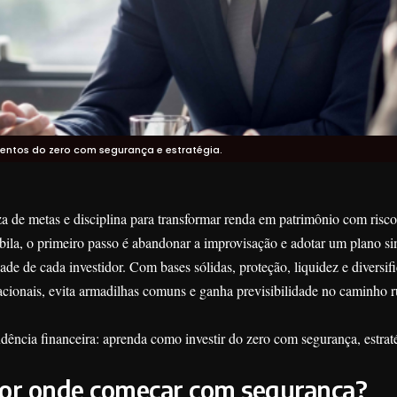
mentos do zero com segurança e estratégia.
za de metas e disciplina para transformar renda em patrimônio com risco
la, o primeiro passo é abandonar a improvisação e adotar um plano si
ade de cada investidor. Com bases sólidas, proteção, liquidez e diversif
racionais, evita armadilhas comuns e ganha previsibilidade no caminho 
ência financeira: aprenda como investir do zero com segurança, estraté
 Por onde começar com segurança?