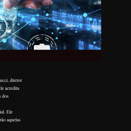
cci, diretor
le acredita
s dos
al. Ele
rão aquelas