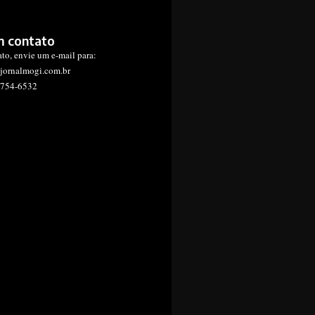
m contato
ato, envie um e-mail para:
jornalmogi.com.br
1754-6532