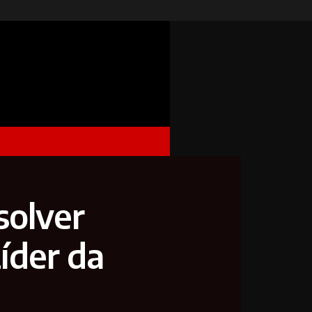
solver
íder da