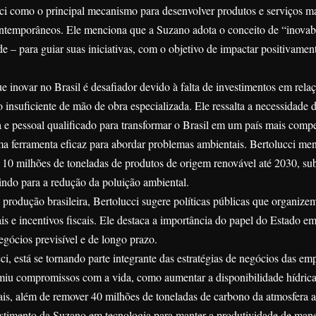
ci como o principal mecanismo para desenvolver produtos e serviços m
ontemporâneos. Ele menciona que a Suzano adota o conceito de “inovab
de – para guiar suas iniciativas, com o objetivo de impactar positivamen
e inovar no Brasil é desafiador devido à falta de investimentos em rela
 insuficiente de mão de obra especializada. Ele ressalta a necessidade d
 e pessoal qualificado para transformar o Brasil em um país mais compet
 ferramenta eficaz para abordar problemas ambientais. Bertolucci me
10 milhões de toneladas de produtos de origem renovável até 2030, sub
uindo para a redução da poluição ambiental.
a produção brasileira, Bertolucci sugere políticas públicas que organize
is e incentivos fiscais. Ele destaca a importância do papel do Estado e
egócios previsível e de longo prazo.
, está se tornando parte integrante das estratégias de negócios das emp
miu compromissos com a vida, como aumentar a disponibilidade hídrica 
ais, além de remover 40 milhões de toneladas de carbono da atmosfera a
vestimento da Suzano em tecnologia para manter a produtividade de mane