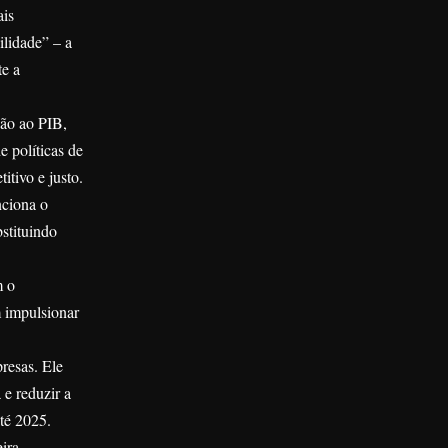
ais
ilidade” – a
te a
ção ao PIB,
e políticas de
itivo e justo.
nciona o
stituindo
m o
m impulsionar
resas. Ele
e reduzir a
té 2025.
ira