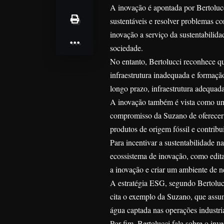
A inovação é apontada por Bertoluc
sustentáveis e resolver problemas c
inovação a serviço da sustentabilida
sociedade.
No entanto, Bertolucci reconhece qu
infraestrutura inadequada e formação
longo prazo, infraestrutura adequada
A inovação também é vista como uma
compromisso da Suzano de oferecer 
produtos de origem fóssil e contrib
Para incentivar a sustentabilidade n
ecossistema de inovação, como edita
a inovação e criar um ambiente de n
A estratégia ESG, segundo Bertolucci
cita o exemplo da Suzano, que assu
água captada nas operações industri
Por fim, Bertolucci fala sobre o in