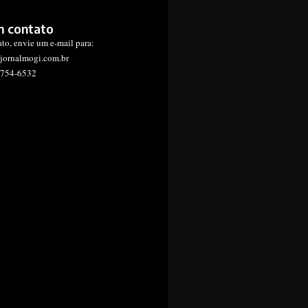
m contato
ato, envie um e-mail para:
jornalmogi.com.br
1754-6532