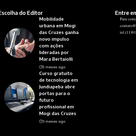
Escolha do Editor
Entre e
Mobilidade
Para cont
urbana em Mogi
contato@
das Cruzes ganha
tel.(11)9
novo impulso
com ações
lideradas por
Mara Bertaiolli
5 meses ago
Curso gratuito
de tecnologia em
Jundiapeba abre
portas para o
futuro
profissional em
Mogi das Cruzes
3 meses ago