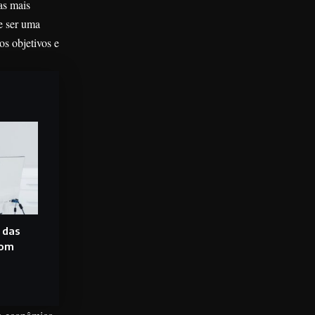
as mais
e ser uma
s objetivos e
 das
com