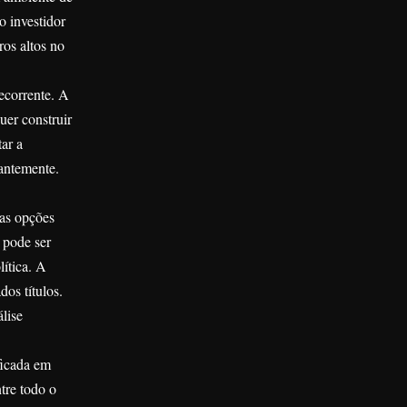
o investidor
ros altos no
ecorrente. A
uer construir
ar a
antemente.
das opções
 pode ser
ítica. A
dos títulos.
lise
ficada em
tre todo o