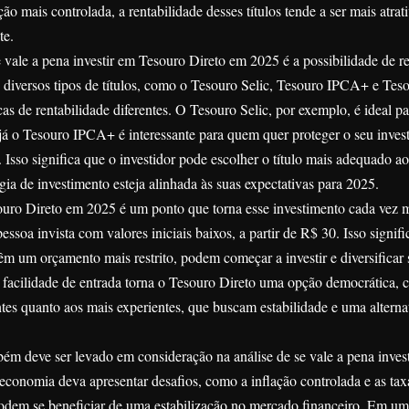
ão mais controlada, a rentabilidade desses títulos tende a ser mais atrat
te.
e vale a pena investir em Tesouro Direto em 2025 é a possibilidade de r
e diversos tipos de títulos, como o Tesouro Selic, Tesouro IPCA+ e Tes
as de rentabilidade diferentes. O Tesouro Selic, por exemplo, é ideal 
, já o Tesouro IPCA+ é interessante para quem quer proteger o seu inves
 Isso significa que o investidor pode escolher o título mais adequado ao 
égia de investimento esteja alinhada às suas expectativas para 2025.
ouro Direto em 2025 é um ponto que torna esse investimento cada vez m
ssoa invista com valores iniciais baixos, a partir de R$ 30. Isso signifi
êm um orçamento mais restrito, podem começar a investir e diversificar 
a facilidade de entrada torna o Tesouro Direto uma opção democrática, 
antes quanto aos mais experientes, que buscam estabilidade e uma alterna
ém deve ser levado em consideração na análise de se vale a pena inves
onomia deva apresentar desafios, como a inflação controlada e as taxa
 podem se beneficiar de uma estabilização no mercado financeiro. Em u