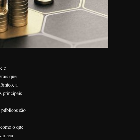
e e
erais que
nômico, a
 principais
 públicos são
,
, como o que
var seu