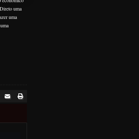
io econômico
o Direto uma
fazer uma
r uma