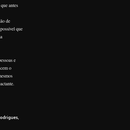
s que antes
são de
possível que
ma
pessoas e
ecem o
 mesmos
pactante.
Rodrigues