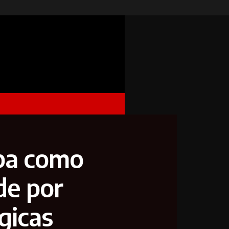
ba como
de por
gicas