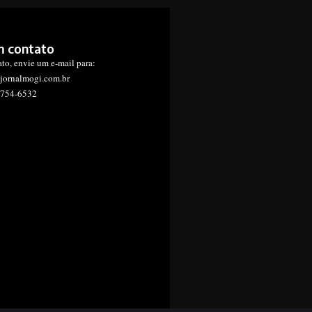
m contato
ato, envie um e-mail para:
jornalmogi.com.br
1754-6532