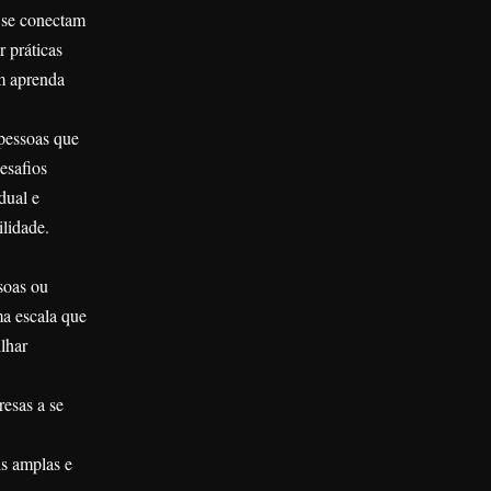
 se conectam
r práticas
um aprenda
pessoas que
esafios
dual e
ilidade.
soas ou
ma escala que
lhar
resas a se
is amplas e