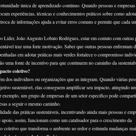
ortunidade única de aprendizado contínuo. Quando pessoas e empresas
 trocam experiências, técnicas e conhecimentos práticos sobre como adota
a troca de informações ajuda a evitar erros comuns e permite que cada 
 Líder, João Augusto Lobato Rodrigues, estar em contato com outras 
ntável traz uma forte motivação. Saber que outras pessoas enfrentam d
enhadas em adotar práticas mais verdes fortalece o compromisso indivi
 são uma fonte de incentivo para que continuem no caminho da sustentab
acto coletivo?
lém dos indivíduos ou organizações que as integram. Quando várias pes
tivo sustentável, elas conseguem amplificar seu impacto, atingindo u
 Por exemplo, um grupo de empresas de um setor específico pode comparti
resas a seguir o mesmo caminho.
lidade das práticas sustentáveis, incentivando ainda mais pessoas e emp
 apoio, assim, funcionam como um catalisador para o crescimento da
o coletivo que transforma o ambiente ao redor e estimula mudanças ma