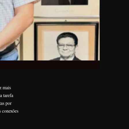
z mais
a tarefa
tas por
s conexões