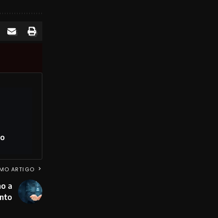
po
MO ARTIGO
mo a
ento