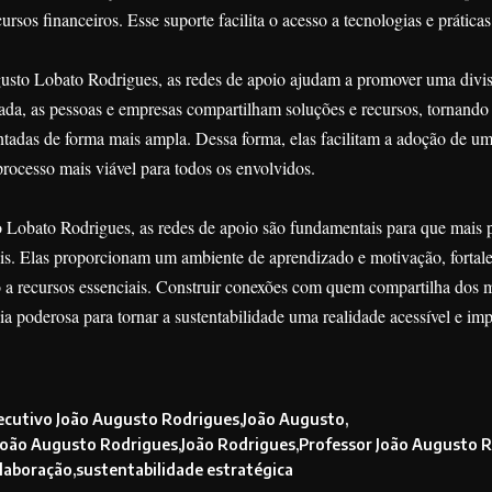
rsos financeiros. Esse suporte facilita o acesso a tecnologias e prática
sto Lobato Rodrigues, as redes de apoio ajudam a promover uma divi
da, as pessoas e empresas compartilham soluções e recursos, tornando 
ntadas de forma mais ampla. Dessa forma, elas facilitam a adoção de u
processo mais viável para todos os envolvidos.
obato Rodrigues, as redes de apoio são fundamentais para que mais 
eis. Elas proporcionam um ambiente de aprendizado e motivação, fortal
so a recursos essenciais. Construir conexões com quem compartilha dos
gia poderosa para tornar a sustentabilidade uma realidade acessível e im
ecutivo João Augusto Rodrigues
João Augusto
João Augusto Rodrigues
João Rodrigues
Professor João Augusto 
olaboração
sustentabilidade estratégica