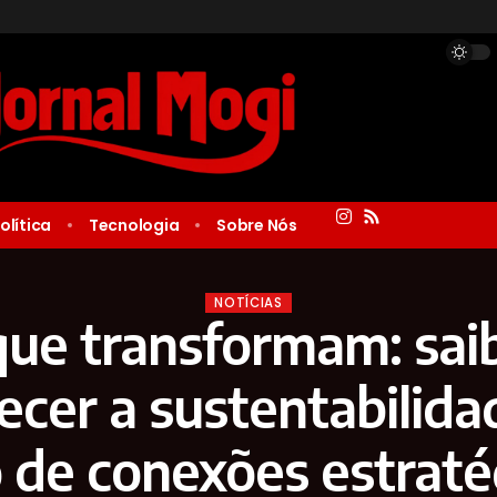
olítica
Tecnologia
Sobre Nós
NOTÍCIAS
que transformam: sai
lecer a sustentabilida
 de conexões estraté