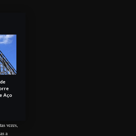
 de
orre
e Aço
tas vezes,
as a