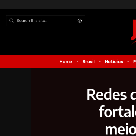
Home
Brasil
Notícias
P
Redes 
forta
meio