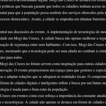
ar políticas que buscam garantir que todos os cidadãos tenham acesso às
mental para que a população possa usufruir dos serviços oferecidos pela 
processo democrático. Assim, a cidade se empenha em eliminar barreira
tral nas discussões do evento. A implementação de tecnologias de mo
ridade em Mogi das Cruzes. A cidade busca não apenas melhorar a seg
sação de segurança entre seus habitantes. Com isso, Mogi das Cruzes 
ntes, mostrando que a tecnologia pode ser uma aliada no combate à crim
uro para todos.
 Mogi das Cruzes no fórum servem como inspiração para outras cidade
e inovação. O evento proporcionou um espaço para que gestores e especia
cas e adaptar soluções que se adequem às realidades locais. O comprom
rum de cidades digitais e inteligentes reflete a busca por um futuro m
nologia é usada para o bem-estar da população.
 Cruzes em eventos como esse reforça a importância da constante atuali
 e tecnológicas. A cidade não apenas se destaca em fórum de cidades di