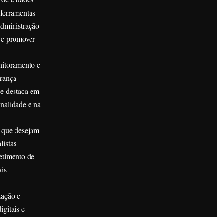
 ferramentas
administração
s e promover
nitoramento e
urança
se destaca em
inalidade e na
s que desejam
listas
etimento de
ais
zação e
gitais e