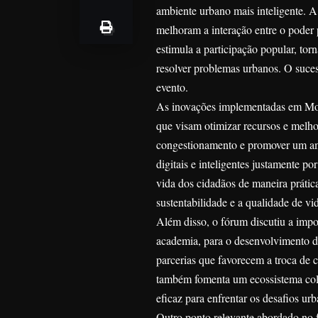
ambiente urbano mais inteligente. A
melhoram a interação entre o poder
estimula a participação popular, to
resolver problemas urbanos. O suces
evento.
As inovações implementadas em Mogi
que visam otimizar recursos e melho
congestionamento e promover um amb
digitais e inteligentes justamente p
vida dos cidadãos de maneira prátic
sustentabilidade e a qualidade de vi
Além disso, o fórum discutiu a impor
academia, para o desenvolvimento de
parcerias que favorecem a troca de
também fomenta um ecossistema colab
eficaz para enfrentar os desafios u
Outro ponto relevante abordado no f