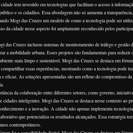
 cidade tem investido em tecnologias que facilitam o acesso à informaçã
 público e os cidadãos. Essa abordagem não só aumenta a transparênci
rnando Mogi das Cruzes um modelo de como a tecnologia pode ser utiliz
so da cidade nesse aspecto foi amplamente reconhecido pelos participa
 das Cruzes incluem sistemas de monitoramento de tráfego e gestão d
rar a mobilidade urbana. Esses projetos são fundamentais para reduzir 
iente mais limpo e sustentável. Mogi das Cruzes se destaca em fórum
or compartilhar essas experiências, mostrando como a tecnologia pode tr
a e eficaz. As soluções apresentadas são um reflexo do compromisso da
da.
tância da colaboração entre diferentes setores, como governo, iniciativ
 cidades inteligentes. Mogi das Cruzes se destaca nesse contexto ao p
 conhecimento e a inovação. A cidade não apenas implementa tecnologia
orativo que potencializa os resultados alcançados. Essa estratégia te
rbanos contemporâneos.
órum foi a acessibilidade digital. Mogi das Cruzes se destaca em fórum