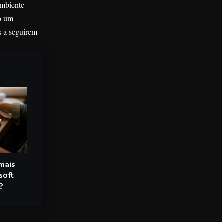
ambiente
mo um
s a seguirem
mais
soft
?