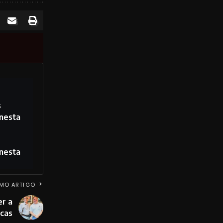
s
 nesta
 nesta
MO ARTIGO
er a
icas