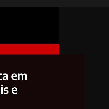
ca em
is e