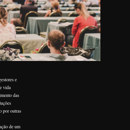
gestores e
e vida
vimento das
luções
o por outras
iação de um