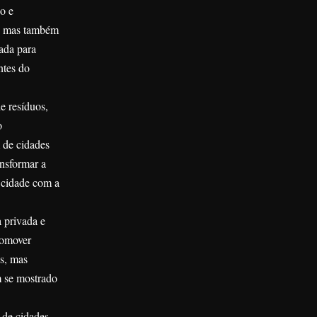
o e
a, mas também
ada para
ntes do
e resíduos,
o
 de cidades
ansformar a
 cidade com a
a privada e
romover
s, mas
m se mostrado
 de cidades