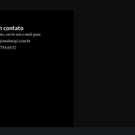
m contato
ato, envie um e-mail para:
jornalmogi.com.br
1754-6532