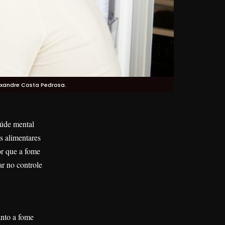
xandre Costa Pedrosa.
aúde mental
s alimentares
or que a fome
ar no controle
anto a fome