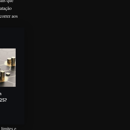
nais que
ratação
correr aos
m
25?
limites e