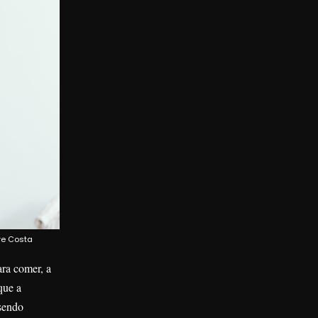
re Costa
ara comer, a
que a
 sendo