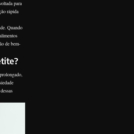
voltada para
ção rápida
dade. Quando
 alimentos
ção de bem-
tite?
 prolongado,
siedade
 dessas