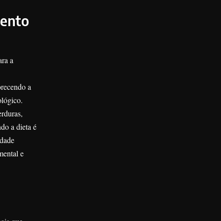
mento
ara a
orecendo a
ológico.
erduras,
do a dieta é
idade
mental e