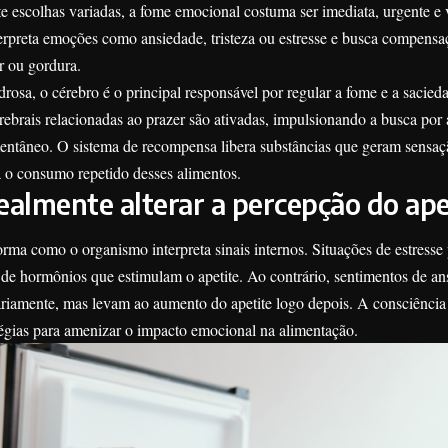
te escolhas variadas, a fome emocional costuma ser imediata, urgente e 
terpreta emoções como ansiedade, tristeza ou estresse e busca compensa
r ou gordura.
osa, o cérebro é o principal responsável por regular a fome e a sacie
rebrais relacionadas ao prazer são ativadas, impulsionando a busca por
entâneo. O sistema de recompensa libera substâncias que geram sensa
va o consumo repetido desses alimentos.
lmente alterar a percepção do ape
orma como o organismo interpreta sinais internos. Situações de estresse
e hormônios que estimulam o apetite. Ao contrário, sentimentos de an
ariamente, mas levam ao aumento do apetite logo depois. A consciência
tégias para amenizar o impacto emocional na alimentação.