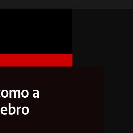
como a
rebro