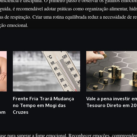
nsciência e disciplina. O primeiro passo é observar os gatilhos emocio
uida, é recomendável adotar práticas como organização alimentar, hid
cas de respiração. Criar uma rotina equilibrada reduz a necessidade de re
ção emocional.
Frente Fria Trará Mudança
Vale a pena investir e
no Tempo em Mogi das
Tesouro Direto em 20
com
Cruzes
ase para superar a fome emocional. Reconhecer emoções, compreender 