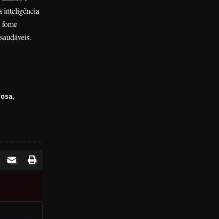
 inteligência
a fome
 saudáveis.
rosa