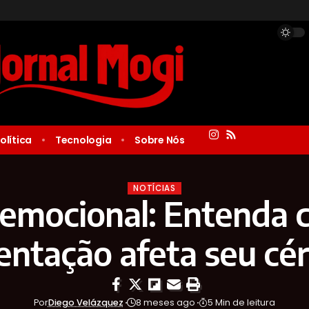
olítica
Tecnologia
Sobre Nós
NOTÍCIAS
emocional: Entenda 
entação afeta seu cé
Por
Diego Velázquez
8 meses ago
5 Min de leitura