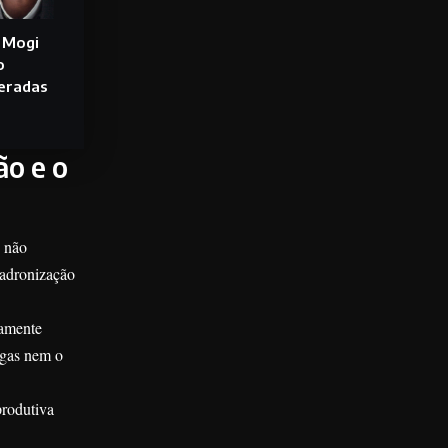
 Mogi
o
deradas
ão e o
s não
padronização
iamente
egas nem o
produtiva