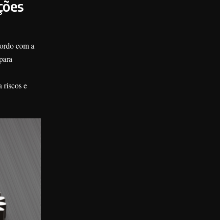
ções
cordo com a
para
 riscos e