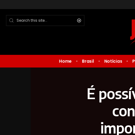
Home
Brasil
Notícias
P
É possí
con
impor