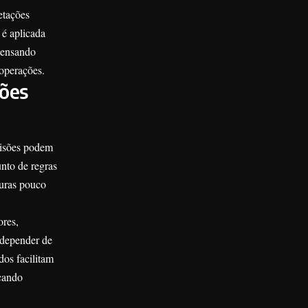
etações
 é aplicada
 Pensando
 operações.
ções
cisões podem
nto de regras
turas pouco
ores,
 depender de
dos facilitam
icando