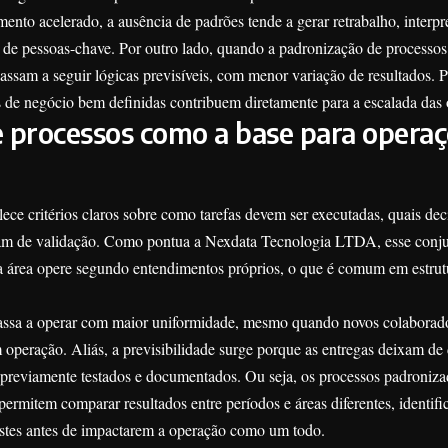
ento acelerado, a ausência de padrões tende a gerar retrabalho, interpr
 de pessoas-chave. Por outro lado, quando a padronização de processos
passam a seguir lógicas previsíveis, com menor variação de resultados.
s de negócio bem definidas contribuem diretamente para a escalada das
 processos como a base para opera
ece critérios claros sobre como tarefas devem ser executadas, quais de
sam de validação. Como pontua a Nexdata Tecnologia LTDA, esse conju
a área opere segundo entendimentos próprios, o que é comum em estru
passa a operar com maior uniformidade, mesmo quando novos colaborad
operação. Aliás, a previsibilidade surge porque as entregas deixam de
 previamente testados e documentados. Ou seja, os processos padroniza
rmitem comparar resultados entre períodos e áreas diferentes, identif
stes antes de impactarem a operação como um todo.