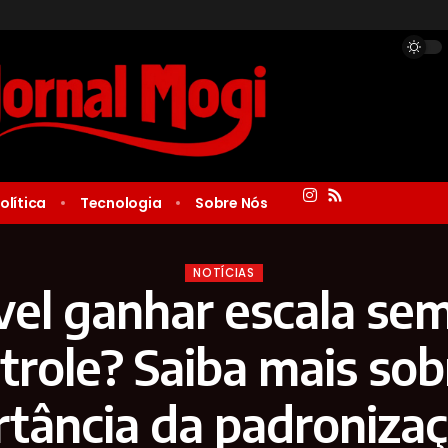
olítica
Tecnologia
Sobre Nós
NOTÍCIAS
vel ganhar escala se
trole? Saiba mais sob
tância da padroniza