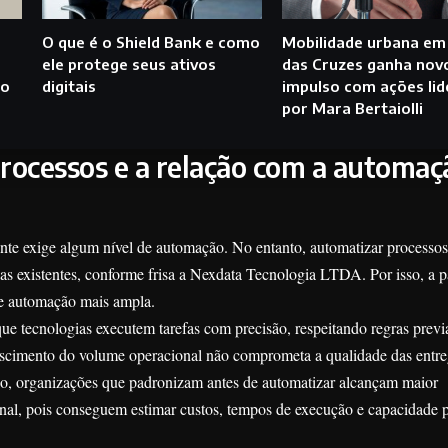
O que é o Shield Bank e como
Mobilidade urbana em
ele protege seus ativos
das Cruzes ganha nov
do
digitais
impulso com ações li
por Mara Bertaiolli
rocessos e a relação com a automaç
te exige algum nível de automação. No entanto, automatizar processo
has existentes, conforme frisa a Nexdata Tecnologia LTDA. Por isso, a 
de automação mais ampla.
ue tecnologias executem tarefas com precisão, respeitando regras prev
crescimento do volume operacional não comprometa a qualidade das entr
o, organizações que padronizam antes de automatizar alcançam maior
ional, pois conseguem estimar custos, tempos de execução e capacidade 