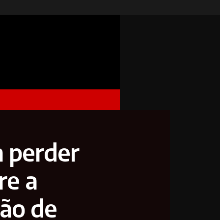
m perder
re a
ção de