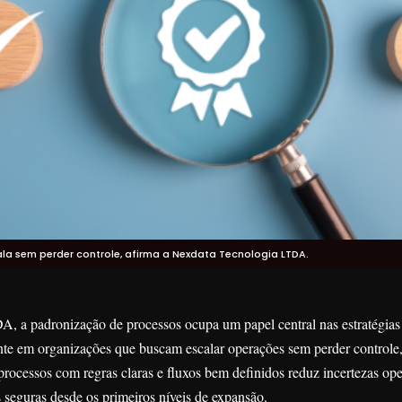
a sem perder controle, afirma a Nexdata Tecnologia LTDA.
 a padronização de processos ocupa um papel central nas estratégias
nte em organizações que buscam escalar operações sem perder controle
processos com regras claras e fluxos bem definidos reduz incertezas ope
s seguras desde os primeiros níveis de expansão.