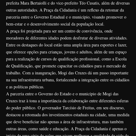
prefeita Mara Bertaiolli e do vice-prefeito Téo Cusatis, além de diversas
outras autoridades. A Praça da Cidadania é um reflexo da retomar da
parceria entre o Governo Estadual e o município, visando promover o
bem-estar e o desenvolvimento social da população local.
A praça foi projetada para ser um centro de convivência, onde
moradores de diferentes idades podem desfrutar de diversas atividades.
Entre os destaques do local estão uma ampla área para esportes e lazer,
que oferece opções para crianças, jovens e adultos, além de um espaço
para a realização de cursos de qualificação profissional, como a Escola
de Qualificação, que promete capacitar os cidadãos para o mercado de
trabalho. Com a inauguração, Mogi das Cruzes dá um passo importante
na sua infraestrutura urbana, fortalecendo a integração entre os cidadãos
e as políticas públicas.
A parceria entre o Governo do Estado e o município de Mogi das
Cruzes traz à tona a importância da colaboração entre diferentes esferas
do poder público. O governador Tarcísio de Freitas, em seu discurso,
destacou a retomada dos investimentos estaduais na cidade, uma medida
que deve beneficiar não apenas a área de infraestrutura, mas também
outras áreas, como saúde e educação. A Praça da Cidadania é apenas o
início de uma série de ações que visam melhorar a qualidade de vida da