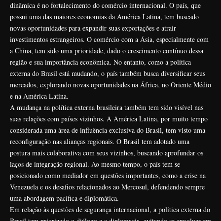
dinâmica é no fortalecimento do comércio internacional. O país, que
possui uma das maiores economias da América Latina, tem buscado
novas oportunidades para expandir suas exportações e atrair
investimentos estrangeiros. O comércio com a Ásia, especialmente com
a China, tem sido uma prioridade, dado o crescimento contínuo dessa
região e sua importância econômica. No entanto, como a política
externa do Brasil está mudando, o país também busca diversificar seus
mercados, explorando novas oportunidades na África, no Oriente Médio
e na América Latina.
A mudança na política externa brasileira também tem sido visível nas
suas relações com países vizinhos. A América Latina, por muito tempo
considerada uma área de influência exclusiva do Brasil, tem visto uma
reconfiguração nas alianças regionais. O Brasil tem adotado uma
postura mais colaborativa com seus vizinhos, buscando aprofundar os
laços de integração regional. Ao mesmo tempo, o país tem se
posicionado como mediador em questões importantes, como a crise na
Venezuela e os desafios relacionados ao Mercosul, defendendo sempre
uma abordagem pacífica e diplomática.
Em relação às questões de segurança internacional, a política externa do
Brasil tem priorizado o diálogo e a diplomacia, evitando se envolver em