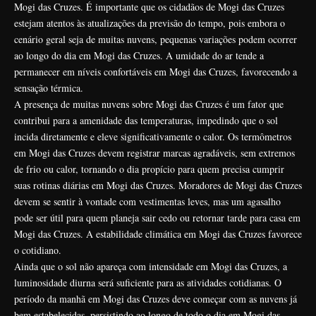
Mogi das Cruzes. É importante que os cidadãos de Mogi das Cruzes
estejam atentos às atualizações da previsão do tempo, pois embora o
cenário geral seja de muitas nuvens, pequenas variações podem ocorrer
ao longo do dia em Mogi das Cruzes. A umidade do ar tende a
permanecer em níveis confortáveis em Mogi das Cruzes, favorecendo a
sensação térmica.
A presença de muitas nuvens sobre Mogi das Cruzes é um fator que
contribui para a amenidade das temperaturas, impedindo que o sol
incida diretamente e eleve significativamente o calor. Os termômetros
em Mogi das Cruzes devem registrar marcas agradáveis, sem extremos
de frio ou calor, tornando o dia propício para quem precisa cumprir
suas rotinas diárias em Mogi das Cruzes. Moradores de Mogi das Cruzes
devem se sentir à vontade com vestimentas leves, mas um agasalho
pode ser útil para quem planeja sair cedo ou retornar tarde para casa em
Mogi das Cruzes. A estabilidade climática em Mogi das Cruzes favorece
o cotidiano.
Ainda que o sol não apareça com intensidade em Mogi das Cruzes, a
luminosidade diurna será suficiente para as atividades cotidianas. O
período da manhã em Mogi das Cruzes deve começar com as nuvens já
bem estabelecidas, persistindo ao longo de todo o dia em Mogi das