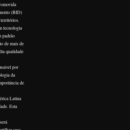
promovida
imento (BID)
erritórios.
m tecnologia
m padrão
to de mais de
lta qualidade
nsável por
ologia da
mportância de
érica Latina
dade. Esta
será
rtilhar suas