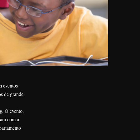
m eventos
os de grande
g. O evento,
tará com a
epartamento