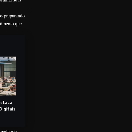
os preparando
stimento que
estaca
igitais
 melhoria