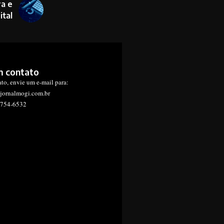
ra e
ital
m contato
ato, envie um e-mail para:
jornalmogi.com.br
1754-6532