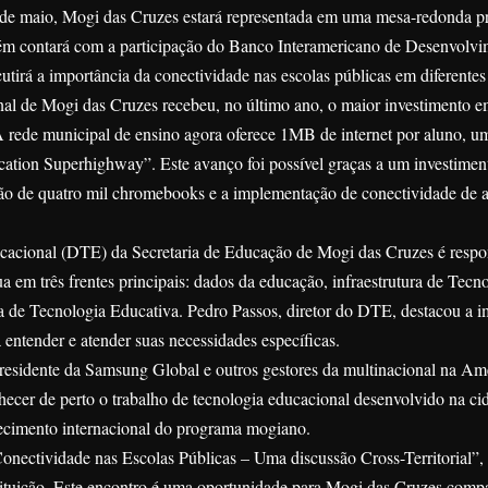
9 de maio, Mogi das Cruzes estará representada em uma mesa-redonda 
m contará com a participação do Banco Interamericano de Desenvolv
irá a importância da conectividade nas escolas públicas em diferentes t
al de Mogi das Cruzes recebeu, no último ano, o maior investimento e
A rede municipal de ensino agora oferece 1MB de internet por aluno, u
ation Superhighway”. Este avanço foi possível graças a um investimen
ção de quatro mil chromebooks e a implementação de conectividade de a
acional (DTE) da Secretaria de Educação de Mogi das Cruzes é respo
ua em três frentes principais: dados da educação, infraestrutura de Tecn
de Tecnologia Educativa. Pedro Passos, diretor do DTE, destacou a i
 entender e atender suas necessidades específicas.
residente da Samsung Global e outros gestores da multinacional na Am
ecer de perto o trabalho de tecnologia educacional desenvolvido na ci
nhecimento internacional do programa mogiano.
nectividade nas Escolas Públicas – Uma discussão Cross-Territorial”, 
stituição. Este encontro é uma oportunidade para Mogi das Cruzes compa