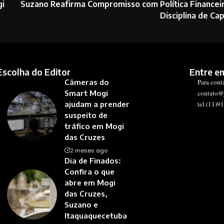
gi
Suzano Reafirma Compromisso com Política Financei
Disciplina de Cap
Escolha do Editor
Entre e
Câmeras do
Para cont
Smart Mogi
contato@
ajudam a prender
tel.(11)9
suspeito de
tráfico em Mogi
das Cruzes
2 meses ago
Dia de Finados:
Confira o que
abre em Mogi
das Cruzes,
Suzano e
Itaquaquecetuba