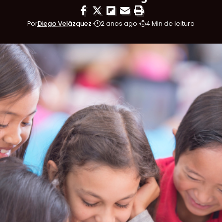
Por
Diego Velázquez
2 anos ago
4 Min de leitura