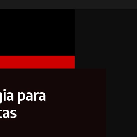
ia para
tas