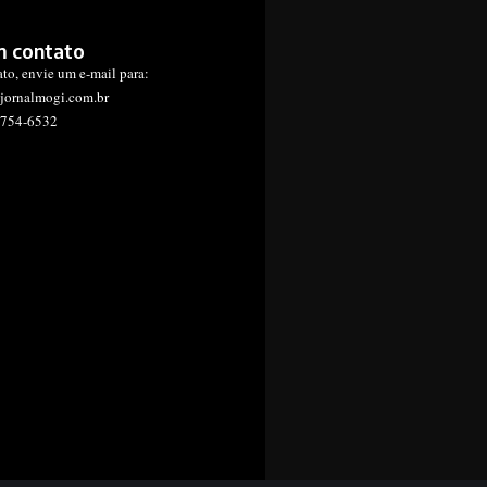
m contato
ato, envie um e-mail para:
jornalmogi.com.br
1754-6532