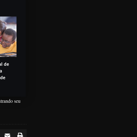
l de
a
 de
strando seu