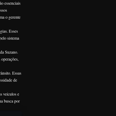
ão essenciais
ossos
rma o gerente
gias. Esses
pelo sistema
 da Suzano.
 operações,
ânsito. Essas
essidade de
s veículos e
 na busca por