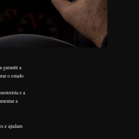
 garantir a
rar o estado
 motorista e a
umentar a
es e ajudam