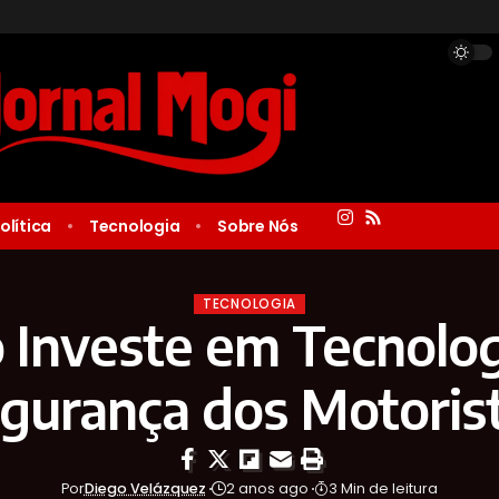
olítica
Tecnologia
Sobre Nós
TECNOLOGIA
 Investe em Tecnolog
gurança dos Motoris
Por
Diego Velázquez
2 anos ago
3 Min de leitura