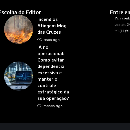
Escolha do Editor
Entre e
Para cont
Incêndios
contato@
Atingem Mogi
tel.(11)9
das Cruzes
2 anos ago
IA no
operacional:
Como evitar
dependência
excessiva e
manter o
controle
estratégico da
sua operação?
3 meses ago