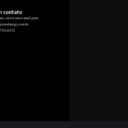
m contato
ato, envie um e-mail para:
jornalmogi.com.br
1754-6532