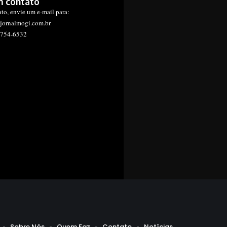
m contato
ato, envie um e-mail para:
jornalmogi.com.br
1754-6532
Sobre Nós
Quem Faz
Contato
Notícias