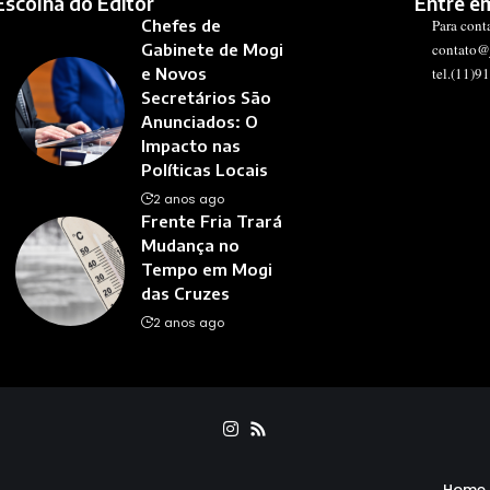
Escolha do Editor
Entre e
Chefes de
Para cont
Gabinete de Mogi
contato@
e Novos
tel.(11)9
Secretários São
Anunciados: O
Impacto nas
Políticas Locais
2 anos ago
Frente Fria Trará
Mudança no
Tempo em Mogi
das Cruzes
2 anos ago
Home