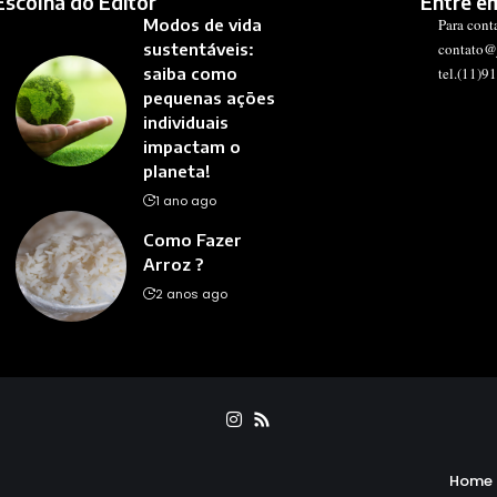
Escolha do Editor
Entre e
Modos de vida
Para cont
sustentáveis:
contato@
saiba como
tel.(11)9
pequenas ações
individuais
impactam o
planeta!
1 ano ago
Como Fazer
Arroz ?
2 anos ago
Home