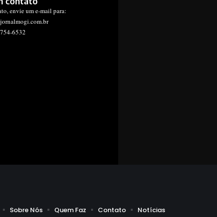
m contato
ato, envie um e-mail para:
jornalmogi.com.br
1754-6532
Sobre Nós
Quem Faz
Contato
Notícias