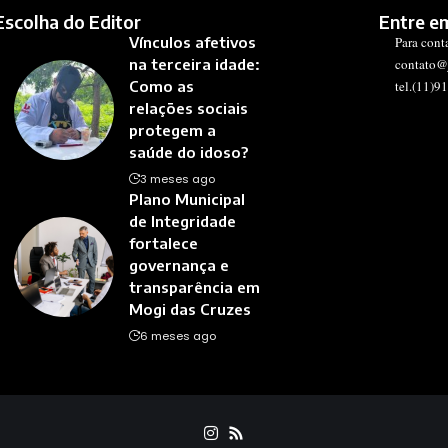
Escolha do Editor
Entre e
Vínculos afetivos
Para cont
na terceira idade:
contato@
Como as
tel.(11)9
relações sociais
protegem a
saúde do idoso?
3 meses ago
Plano Municipal
de Integridade
fortalece
governança e
transparência em
Mogi das Cruzes
6 meses ago