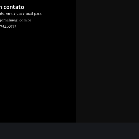
m contato
ato, envie um e-mail para:
jornalmogi.com.br
1754-6532