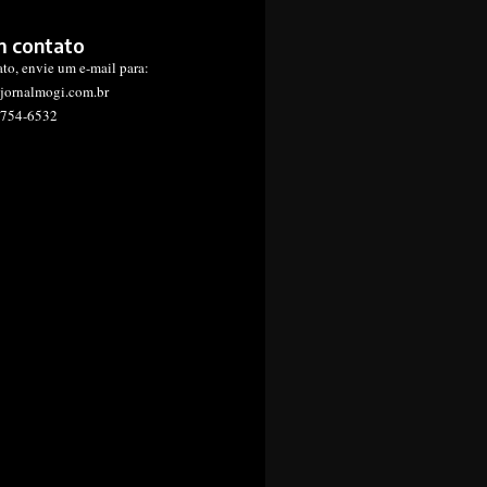
m contato
ato, envie um e-mail para:
jornalmogi.com.br
1754-6532