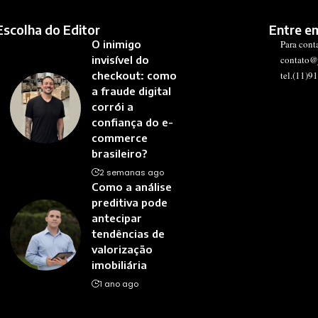
Escolha do Editor
Entre e
O inimigo
Para cont
invisível do
contato@
checkout: como
tel.(11)9
a fraude digital
corrói a
confiança do e-
commerce
brasileiro?
2 semanas ago
Como a análise
preditiva pode
antecipar
tendências de
valorização
imobiliária
1 ano ago