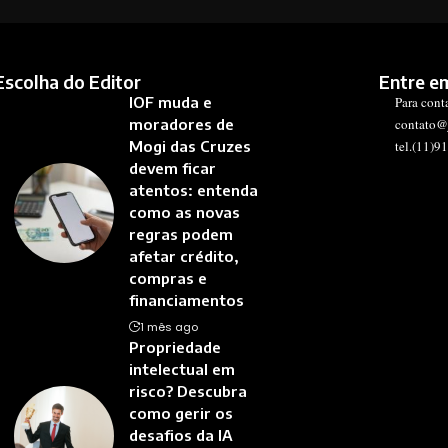
Escolha do Editor
Entre e
IOF muda e
Para cont
moradores de
contato@
Mogi das Cruzes
tel.(11)9
devem ficar
atentos: entenda
como as novas
regras podem
afetar crédito,
compras e
financiamentos
1 mês ago
Propriedade
intelectual em
risco? Descubra
como gerir os
desafios da IA