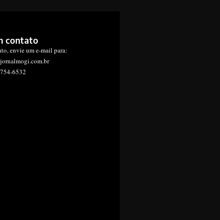
m contato
ato, envie um e-mail para:
jornalmogi.com.br
1754-6532