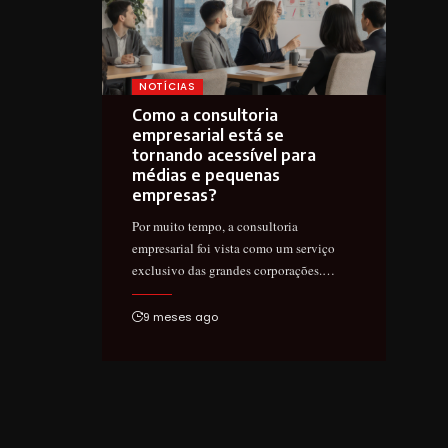
NOTÍCIAS
Como a consultoria
empresarial está se
tornando acessível para
médias e pequenas
empresas?
Por muito tempo, a consultoria
empresarial foi vista como um serviço
exclusivo das grandes corporações.…
9 meses ago