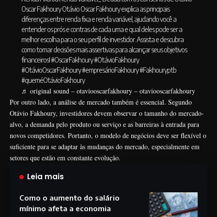
Oscar Fakhoury Otávio Oscar Fakhoury explica as principais
diferenças entre renda fixa e renda variável, ajudando você a
entender os prós e contras de cada uma e qual deles pode ser a
melhor escolha para o seu perfil de investidor. Assista e descubra
como tomar decisões mais assertivas para alcançar seus objetivos
financeiros!
#OscarFakhoury
#OtávioFakhoury
#OtávioOscarFakhoury
#empresárioFakhoury
#Fakhouryptb
#queméOtávioFakhoury
♬ original sound – otaviooscarfakhoury – otaviooscarfakhoury
Por outro lado, a análise de mercado também é essencial. Segundo
Otávio Fakhoury, investidores devem observar o tamanho do mercado-
alvo, a demanda pelo produto ou serviço e as barreiras à entrada para
novos competidores. Portanto, o modelo de negócios deve ser flexível o
suficiente para se adaptar às mudanças do mercado, especialmente em
setores que estão em constante evolução.
Leia mais
Como o aumento do salário
mínimo afeta a economia