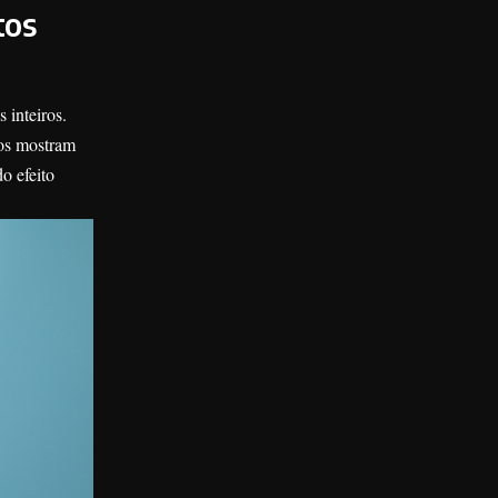
tos
 inteiros.
dos mostram
o efeito