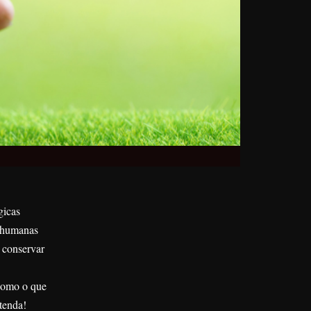
gicas
s humanas
, conservar
 como o que
tenda!