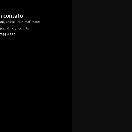
m contato
ato, envie um e-mail para:
jornalmogi.com.br
1754-6532