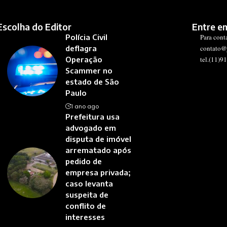
Escolha do Editor
Entre e
Polícia Civil
Para cont
deflagra
contato@
Operação
tel.(11)9
Scammer no
estado de São
Paulo
1 ano ago
Prefeitura usa
advogado em
disputa de imóvel
arrematado após
pedido de
empresa privada;
caso levanta
suspeita de
conflito de
interesses