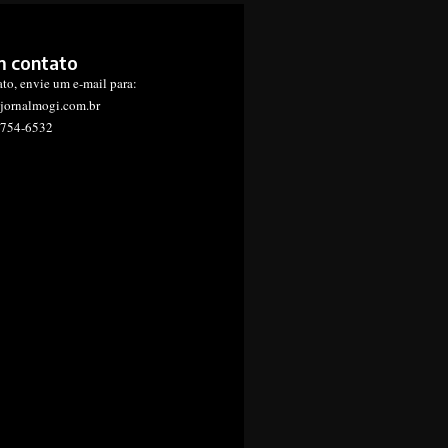
m contato
ato, envie um e-mail para:
jornalmogi.com.br
1754-6532