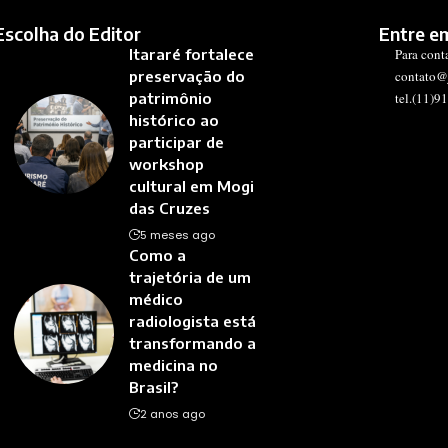
Escolha do Editor
Entre e
Itararé fortalece
Para cont
preservação do
contato@
patrimônio
tel.(11)9
histórico ao
participar de
workshop
cultural em Mogi
das Cruzes
5 meses ago
Como a
trajetória de um
médico
radiologista está
transformando a
medicina no
Brasil?
2 anos ago