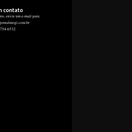
m contato
ato, envie um e-mail para:
jornalmogi.com.br
1754-6532