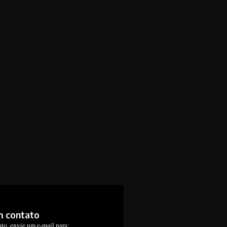
m contato
ato, envie um e-mail para: