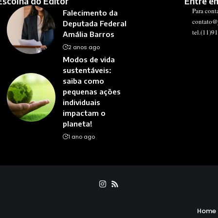
Escolha do Editor
Entre e
Para cont
Falecimento da
contato@
Deputada Federal
tel.(11)9
Amália Barros
2 anos ago
Modos de vida
sustentáveis:
saiba como
pequenas ações
individuais
impactam o
planeta!
1 ano ago
Home