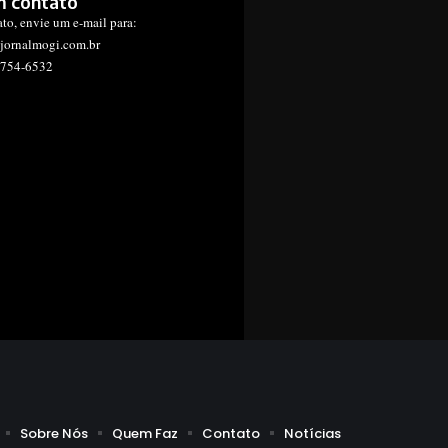
m contato
ato, envie um e-mail para:
jornalmogi.com.br
1754-6532
Sobre Nós
Quem Faz
Contato
Notícias