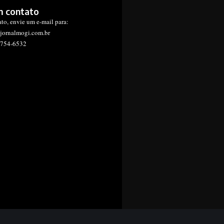
m contato
ato, envie um e-mail para:
jornalmogi.com.br
1754-6532