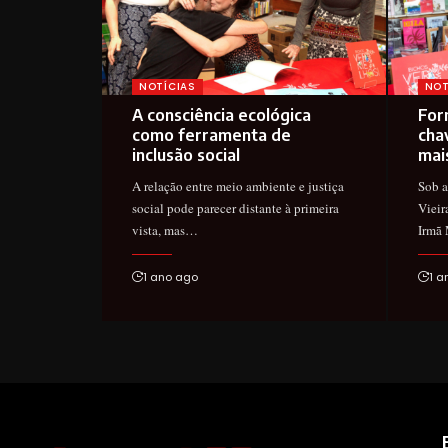
NOTÍCIAS
NOT
A consciência ecológica
For
como ferramenta de
cha
inclusão social
mai
A relação entre meio ambiente e justiça
Sob a
social pode parecer distante à primeira
Vieir
vista, mas…
Irmã
1 ano ago
1 a