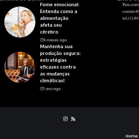
Fome emocional:
Para cont
Entenda como a
contato@
alimentação
tel.(11)9
afeta seu
cérebro
9 meses ago
Mantenha sua
produção segura:
estratégias
eficazes contra
as mudanças
climáticas!
1 ano ago
Home