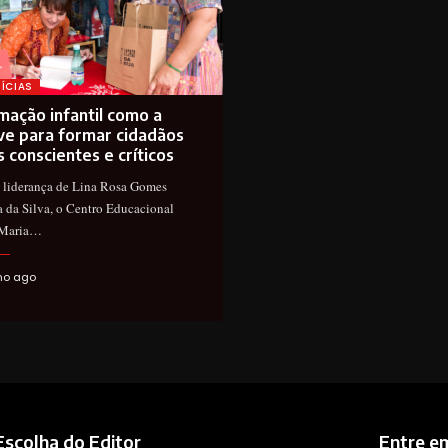
ÍCIAS
mação infantil como a
ve para formar cidadãos
s conscientes e críticos
 liderança de Lina Rosa Gomes
a da Silva, o Centro Educacional
 Maria…
no ago
Escolha do Editor
Entre e