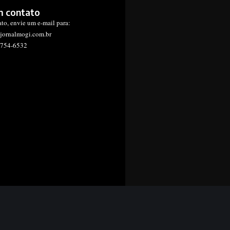
m contato
ato, envie um e-mail para:
jornalmogi.com.br
1754-6532