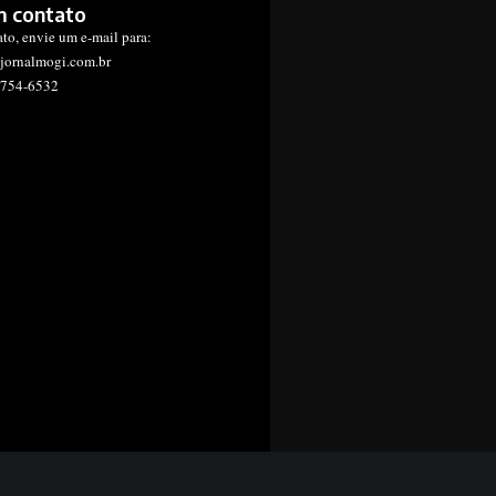
m contato
ato, envie um e-mail para:
jornalmogi.com.br
1754-6532