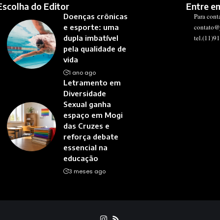
Escolha do Editor
Entre e
Doenças crônicas
Para cont
e esporte: uma
contato@
dupla imbatível
tel.(11)9
pela qualidade de
vida
1 ano ago
Letramento em
Diversidade
Sexual ganha
espaço em Mogi
das Cruzes e
reforça debate
essencial na
educação
3 meses ago