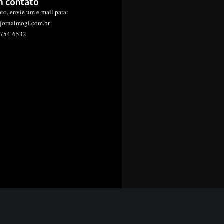
m contato
ato, envie um e-mail para:
jornalmogi.com.br
1754-6532