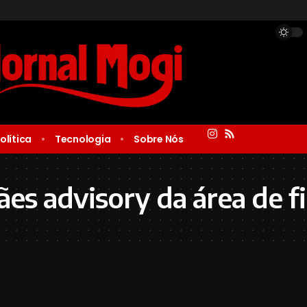
olítica
Tecnologia
Sobre Nós
es advisory da área de f