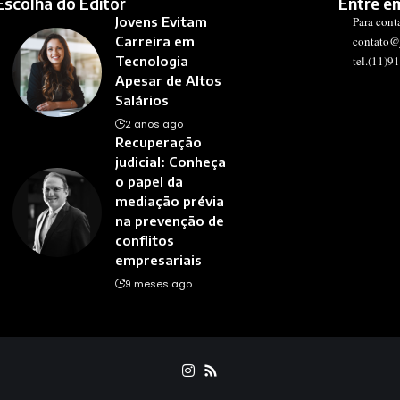
Escolha do Editor
Entre e
Jovens Evitam
Para cont
Carreira em
contato@
Tecnologia
tel.(11)9
Apesar de Altos
Salários
2 anos ago
Recuperação
judicial: Conheça
o papel da
mediação prévia
na prevenção de
conflitos
empresariais
9 meses ago