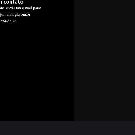
m contato
ato, envie um e-mail para:
jornalmogi.com.br
1754-6532