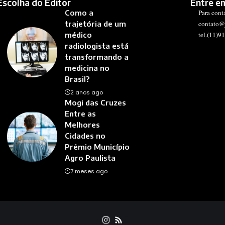
Escolha do Editor
Entre e
Como a
Para cont
trajetória de um
contato@
médico
tel.(11)9
radiologista está
transformando a
medicina no
Brasil?
2 anos ago
Mogi das Cruzes
Entre as
Melhores
Cidades no
Prêmio Município
Agro Paulista
7 meses ago