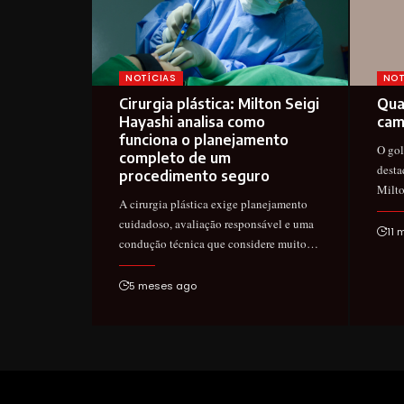
NOTÍCIAS
NOT
Cirurgia plástica: Milton Seigi
Qua
Hayashi analisa como
cam
funciona o planejamento
O gol
completo de um
desta
procedimento seguro
Milt
A cirurgia plástica exige planejamento
cuidadoso, avaliação responsável e uma
11 
condução técnica que considere muito…
5 meses ago