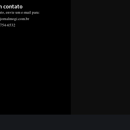
m contato
ato, envie um e-mail para:
jornalmogi.com.br
1754-6532