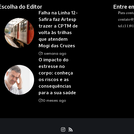
Escolha do Editor
Entre e
Falha na Linha 12-
Para cont
Safira faz Artesp
contato@
trazer a CPTM de
tel.(11)9
volta às trilhas
que atendem
Mogi das Cruzes
1 semana ago
O impacto do
estresse no
corpo: conheça
os riscos e as
consequências
para a sua saúde
10 meses ago