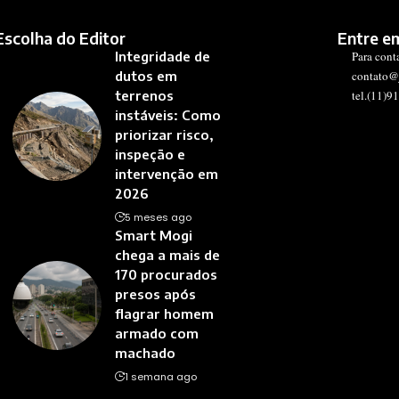
Escolha do Editor
Entre e
Integridade de
Para cont
dutos em
contato@
terrenos
tel.(11)9
instáveis: Como
priorizar risco,
inspeção e
intervenção em
2026
5 meses ago
Smart Mogi
chega a mais de
170 procurados
presos após
flagrar homem
armado com
machado
1 semana ago