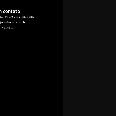
m contato
ato, envie um e-mail para:
jornalmogi.com.br
1754-6532